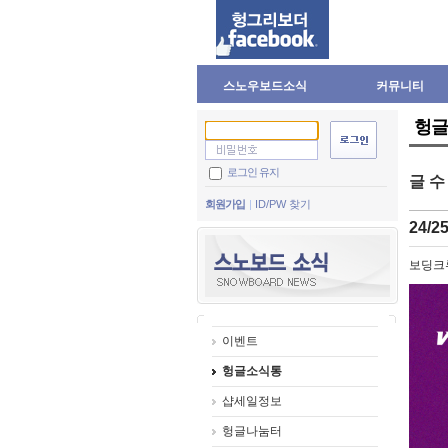
스노우보드소식
커뮤니티
헝글
로그인 유지
글 
회원가입
ID/PW 찾기
24/
보딩크
이벤트
헝글소식통
샵세일정보
헝글나눔터