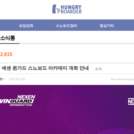
보딩강좌
스노보드장비
영상기타
소식통
수
2,615
25 넥센 윈가드 스노보드 아카데미 개최 안내
소식
루~
*.195.119.235
http://www.hungr