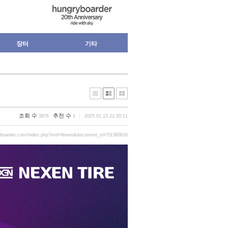
장터
기타
조회 수
추천 수
3876
1
2025.01.13 21:50:11
yboarder.com/index.php?mid=News&document_srl=51380616