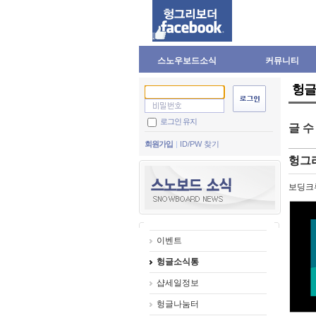
스노우보드소식
커뮤니티
헝글
로그인 유지
글 
회원가입
ID/PW 찾기
헝그리
보딩크
이벤트
헝글소식통
샵세일정보
헝글나눔터