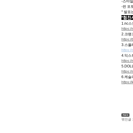
-스마일
-펀 포
* 발
*협찬
1.nc스
https:
2.크랭
https:/
3.스
https:
4.익스
https:/
5.DO
https:/
6.케슬
https:/
엮인글 :