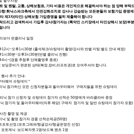
 및 필수사항
트 및 렌탈, 교통, 상해보험료, 기타 비용은 개인적으로 해결하셔야 하는 점 양해 부탁
사항
:휘닉스파크측에서 안전강화조치로 강사나 강습받는 모든분들의 보험가입 증명제
타 제3자(타인) 상해보험 가입증명을 필히 제출해야 합니다
탁드리고 검색하셔서 가입후 강사/참가자는 (특약인 스키장에서 타인상해시 보장)부분
립니다
그리보더 펀클리닉 일정
오후12시~오후1시30분 (출석체크/슈팅데이 촬영/강사와 반별 미팅:별도 안내 예정)
오후1시30분~오후3시30분(반별 클리닉 진행)
오후4시~(경품 추첨후 단체촬영후 종료)
: 보딩준비가 완료된 상태(복장,장비,리프트권)로 모여주셔야 합니다.
 행사 추가 안내-
우터웨어 슈팅데이 *
리닉 참가하신 모든 신청자분들과 돌아우터웨어 구매자들을 위한 슈팅데이
리닉 참가 신청자 및 슈팅데이 참가자 선착순 50명에게 바라클라바 증정
닉 참가자 및 돌아우터웨어(의류 해당) 구매자 참가자 및 일반 슈팅데이 참가자 포함)
 사진 촬영 및 제공
리닉 및 촬영 참가자 경품 선착순제공(50명)
스트포토선정.(포토그래퍼/헝글강사/헝글운영진 선정)
 포토제닉 :보드복자켓.1명/보드복 팬츠 1명