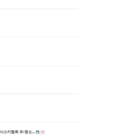
서울시스키협회 유•청소...
[2]