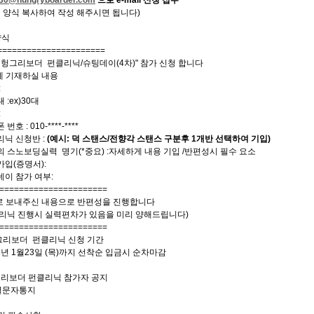
 양식 복사하여 작성 해주시면 됩니다)
양식
======================
 " 헝그리보더 펀클리닉/슈팅데이(4차)" 참가 신청 합니다
에 기재하실 내용
:
 :ex)30대
:
번호 : 010-****-****
닉 신청반 :
(예시: 덕 스탠스/전향각 스탠스 구분후 1개반 선택하여 기입)
 스노보딩실력 명기(*중요) :자세하게 내용 기입 /반편성시 필수 요소
입(증명서):
이 참가 여부:
======================
로 보내주신 내용으로 반편성을 진행합니다
클리닉 진행시 실력편차가 있음을 미리 양해드립니다)
======================
헝그리보더 펀클리닉 신청 기간
25년 1월23일 (목)까지 선착순 입금시 순차마감
헝그리보더 펀클리닉 참가자 공지
별문자통지