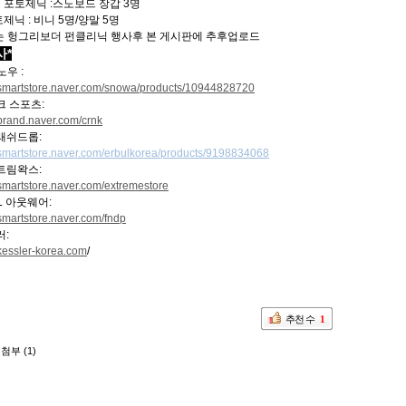
 포토제닉 :스노보드 장갑 3명
토제닉 : 비니 5명/양말 5명
표는 헝그리보더 펀클리닉 행사후 본 게시판에 추후업로드
사*
노우 :
//smartstore.naver.com/snowa/products/10944828720
크 스포츠:
/brand.naver.com/crnk
플래쉬드롭:
//smartstore.naver.com/erbulkorea/products/9198834068
트림왁스:
/smartstore.naver.com/extremestore
LL 아웃웨어:
/smartstore.naver.com/fndp
러:
/kessler-korea.com
/
추천 수
1
첨부 (1)