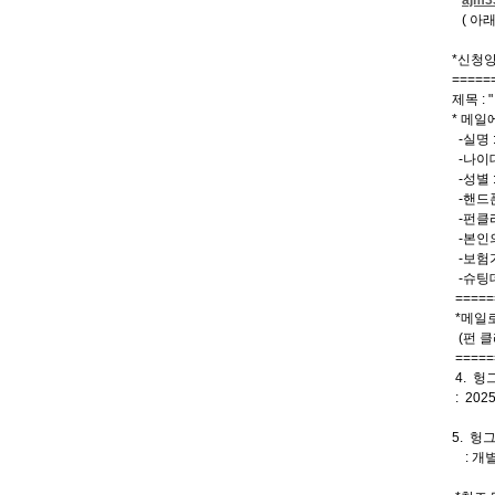
( 아래
*신청
=====
제목 :
* 메일
-실명 
-나이대
-성별 
-핸드폰 
-펀클리
-본인의
-보험가
-슈팅데
=====
*메일
(펀 
=====
4. 
: 20
5. 
: 개