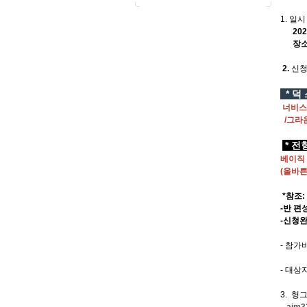
1. 일시
20
장소 :
2.
신청
* 덕
너비스턴
/그라운
* 
베이직
(올바
*참조:
-반 편
-신청
- 참가
2)슈
- 대상
3. 헝
ajm3