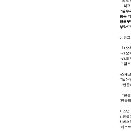
*참조
-
리프
*필수
험등 기
양해부
부탁드
6. 헝
-1).
-2).
-3).
* 참조
-스페셜
*돌아
*펀클
*펀클
(펀클리
1.스냅
2.펀클
3.베
-베스트