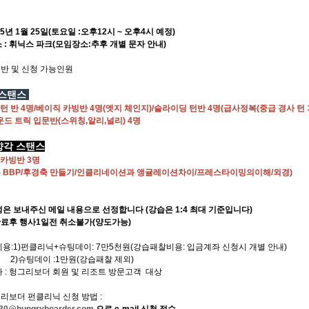
25년 1월 25일(토요일 :오후12시 ~ 오후4시 예정)
 휘닉스 파크(모임장소:추후 개별 문자 안내)
반 및 신청 가능인원
 스탠스
 반 4명/베이직 카빙반 4명(엣지 체인지)/슬라이딩 턴반 4명(급사정복(중급 경사 턴
드 트릭 입문반(스위칭,알리,널리) 4명
전향각 스탠스
 카빙
반 3명
른 BBP/후경축 만들기/인클리네이션과 앵귤레이션차이/프레스타이밍의이해/외경)
성은 보내주신 메일 내용으로 선정합니다 (강습은 1:4 최대 기준입니다)
완료후 행사1일전 취소불가(양도가능)
비용:1)펀클리닉+슈팅데이: 7만5천원(강습패찰비용: 입금계좌 신청시 개별 안내)
팅데이 :1만원(강습패찰 제외)
자 : 헝그리보더 회원 및 리조트 방문고객 대상
그리보더 펀클리닉 신청 방법 :
30@hungryboarder.com
으로 e-mail 신청 접수