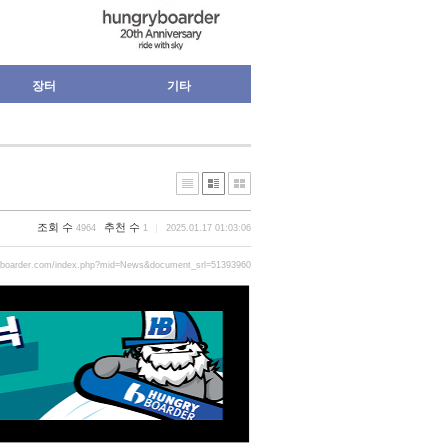
장터
기타
조회 수
추천 수
4964
1
2025.01.17 01:03:06
yboarder.com/index.php?mid=News&document_srl=51393960