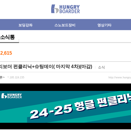
보딩강좌
스노보드장비
영상기타
소식통
수
2,615
보더 펀클리닉+슈팅데이( 마지막 4차)(마감)
소식
루~
*.195.119.235
http://www.hungr