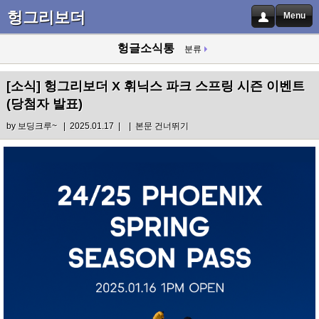
헝그리보더
Menu
헝글소식통
분류
[소식]
헝그리보더 X 휘닉스 파크 스프링 시즌 이벤트
(당첨자 발표)
by
보딩크루~
| 2025.01.17 |
|
본문 건너뛰기