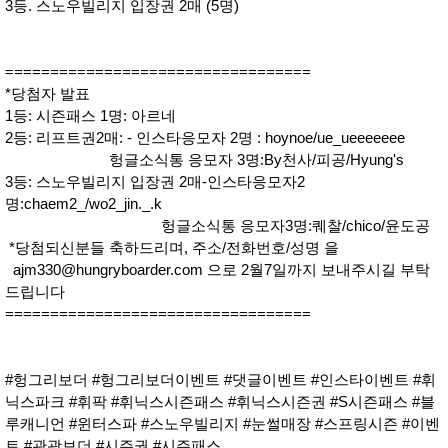
3등. 스노우빌리지 입장권 2매 (5명)
==================================
*당첨자 발표
1등: 시즌패스 1명: 아르네
2등: 리프트권2매: - 인스타응모자 2명 : hoynoe/ue_ueeeeeee
헝글소식통 응모자 3명:By천사/피공/Hyung's
3등: 스노우빌리지 입장권 2매-인스타응모자2
명:chaem2_/wo2_jin._.k
헝글소식통 응모자3명:퀘찰/chico/윤도공
*당첨되신분들 축하드리며, 주소/전화번호/성명 을
ajm330@hungryboarder.com 으로 2월7일까지 보내주시길 부탁
드립니다
==================================
#헝그리보더 #헝그리보더이벤트 #댓글이벤트 #인스타이벤트 #휘
닉스파크 #휘팍 #휘닉스시즌패스 #휘닉스시즌권 #S시즌패스 #블
루캐니언 #윈터스파 #스노우빌리지 #눈썰매장 #스프링시즌 #이벤
트 #관광보더 #시즌권 #시즌패스