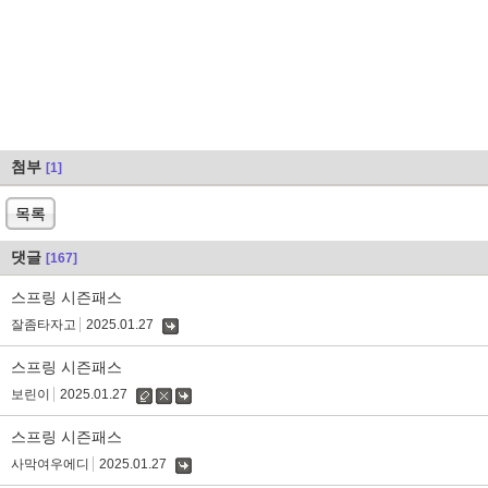
첨부
[1]
목록
댓글
[167]
스프링 시즌패스
잘좀타자고
2025.01.27
댓
글
스프링 시즌패스
보린이
2025.01.27
수
삭
댓
정
제
글
스프링 시즌패스
사막여우에디
2025.01.27
댓