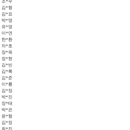
조*우
김*형
김*표
박*영
유*영
이*연
한*환
차*호
장*욱
정*현
김*빈
김*록
김*준
이*룡
김*정
박*진
장*태
박*은
윤*형
김*정
최*진