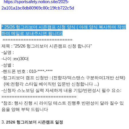
https://sportsafety.notion.site/2025-
2a101a1bc8db80969c80c19fcb722c5d
* 25/26 헝그리보더 시즌캠프 신청 양식 ( 아래 양식 복사하여 작성
하여 메일로 보내주시면 됩니다)
===========================
제목 : "25/26 헝그리보더 시즌캠프 신청 합니다"
-실명 :
-나이 :ex)30대
-성별 :
-핸드폰 번호 : 010-****-****
-헝그리보더 캠프 신청반 : (전향각/덕스탠스 구분하여1개반 선택)
(예:전향각 스타일 베이직턴 입문반 신청합니다 ...)
-신청자 스노보딩 실력 자세하게 내용 기입/반편성시 필수 요소:
=============================
*참조: 행사 진행 시 라이딩 테스트 진행후 반편성이 달라 질수 있
음을 양해 부탁 드립니다
3.
2526 헝그리보더 시즌캠프 일정