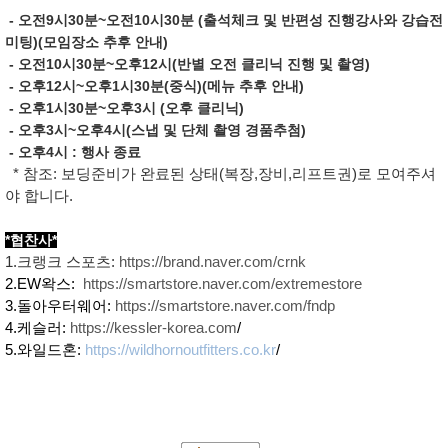
- 오전9시30분~오전10시30분 (출석체크 및 반편성 진행강사와 강습전
미팅)(모임장소 추후 안내)
- 오전10시30분~오후12시(반별 오전 클리닉 진행 및 촬영)
- 오후12시~오후1시30분(중식)(메뉴 추후 안내)
- 오후1시30분~오후3시 (오후 클리닉)
- 오후3시~오후4시(스냅 및 단체 촬영 경품추첨)
- 오후4시 : 행사 종료
* 참조: 보딩준비가 완료된 상태(복장,장비,리프트권)로 모여주셔
야 합니다.
*협찬사*
1.크랭크 스포츠:
https://brand.naver.com/crnk
2.EW왁스:
https://smartstore.naver.com/extremestore
3.돌아우터웨어:
https://smartstore.naver.com/fndp
4.케슬러:
https://kessler-korea.com
/
5.와일드혼:
https://wildhornoutfitters.co.kr
/