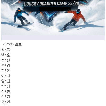
*참가자 발표
김*률
백*훈
정*원
홍*경
진*은
이*지
임*진
박*성
진*현
심*림
권*민