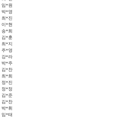
임*원
박*영
최*진
이*현
송*희
김*훈
최*지
주*영
강*라
박*주
김*찬
최*희
정*진
정*정
김*준
김*찬
박*휘
임*태