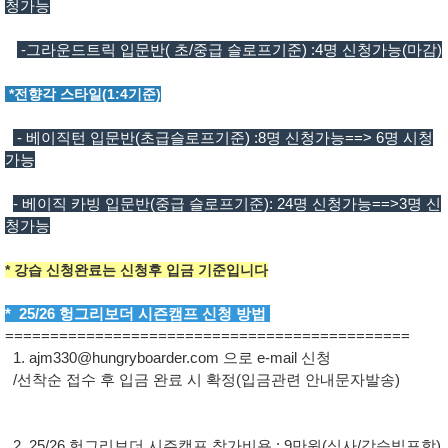
청가능
-그라운드트릭 입문반( 초/중급 슬로프기준) :4명 신청가능(마감)
*전향각 스타일(1:4기준)
- 베이직턴 입문반(초급슬로프기준) :8명 신청가능==> 6명 시청
가능
- 베이직 카빙 입문반(중급 슬로프기준): 24명 신청가능==>3명 신
청가능
* 강습 신청완료는 신청후 입금 기준입니다
* 25/26 헝그리보더 시즌캠프 신청 방법
=============================================
1. ajm330@hungryboarder.com 으로 e-mail 신청
/선착순 접수 후 입금 완료 시 확정(입금관련 안내문자발송)
2. 25/26 헝그리보더 시즌캠프 참가비용 : 9만원(식사/강습빕포함)