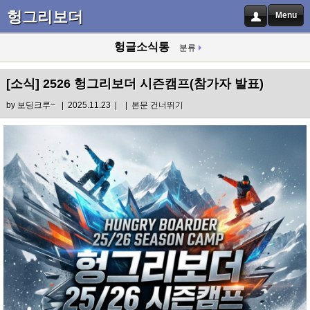
헝그리보더
Menu
헝글소식통
분류
[소식]
2526 헝그리보더 시즌캠프(참가자 발표)
by
보딩크루~
| 2025.11.23 |
|
본문 건너뛰기