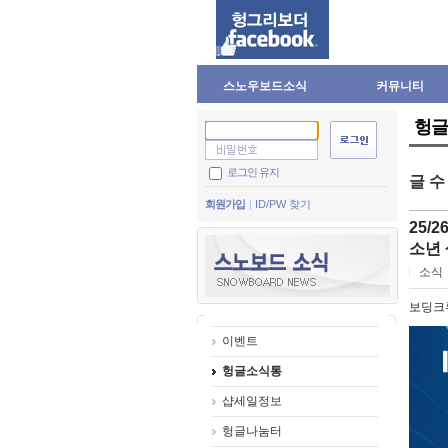
스노우보드소식
커뮤니티
헝글
로그인 유지
글 
회원가입
ID/PW 찾기
25/
소년
소식
보딩크
이벤트
헝글소식통
샵세일정보
헝글나눔터