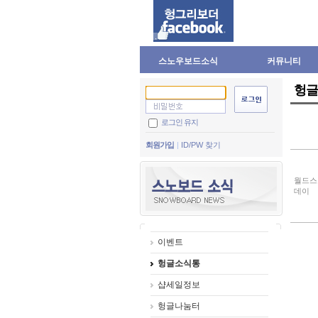
스노우보드소식
커뮤니티
헝글
로그인 유지
회원가입
ID/PW 찾기
월드스
데이
이벤트
헝글소식통
샵세일정보
헝글나눔터