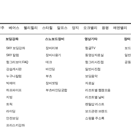
무주
베어스
웰리힐리
스타힐
알프스
양지
오크밸리
용평
에덴밸리
보딩강좌
스노보드장비
영상기타
장터
SKY 보딩강좌
장비리뷰
헝글TV
보드
SKY 칼럼
장비사용기
동영상자료실
일반
헝그리보더 FAQ
데크
헝그리사진첩
공동
강습게시판
바인딩
일반사진첩
누구나칼럼
부츠
보딩음악
빅에어
장비셋팅
자료실
하프파이프
부츠바인딩궁합
리조트별 웹캠모음
지빙
리조트별 날씨
트릭
렌탈샵 리스트
라이딩
보드관련 브랜드
안전보딩
쇼핑몰 주소록
프리스키강좌