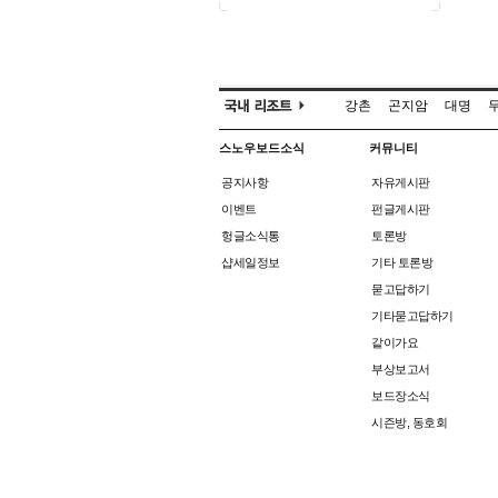
강촌
곤지암
대명
스노우보드소식
커뮤니티
공지사항
자유게시판
이벤트
펀글게시판
헝글소식통
토론방
샵세일정보
기타 토론방
묻고답하기
기타묻고답하기
같이가요
부상보고서
보드장소식
시즌방, 동호회