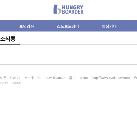
보딩강좌
스노보드장비
영상기타
소식통
노우보드데이
스노우보드
new balance
월드
union
http://www.kyulsnow.com
W
ronin
capita