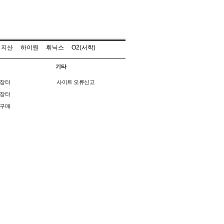
지산
하이원
휘닉스
O2(서학)
기타
장터
사이트 오류신고
장터
구매