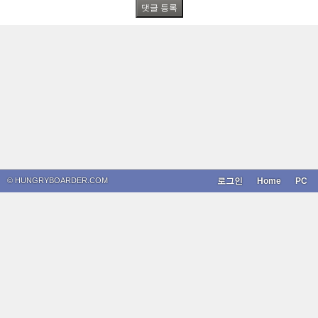
© HUNGRYBOARDER.COM
로그인
Home
PC