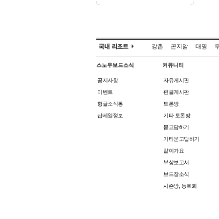
강촌
곤지암
대명
스노우보드소식
커뮤니티
공지사항
자유게시판
이벤트
펀글게시판
헝글소식통
토론방
샵세일정보
기타 토론방
묻고답하기
기타묻고답하기
같이가요
부상보고서
보드장소식
시즌방, 동호회