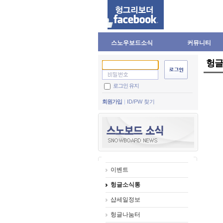
스노우보드소식
커뮤니티
헝글
로그인 유지
회원가입
ID/PW 찾기
이벤트
헝글소식통
샵세일정보
헝글나눔터