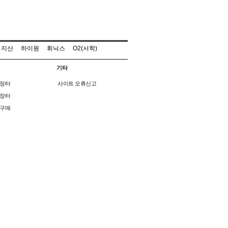
지산
하이원
휘닉스
O2(서학)
기타
장터
사이트 오류신고
장터
구매