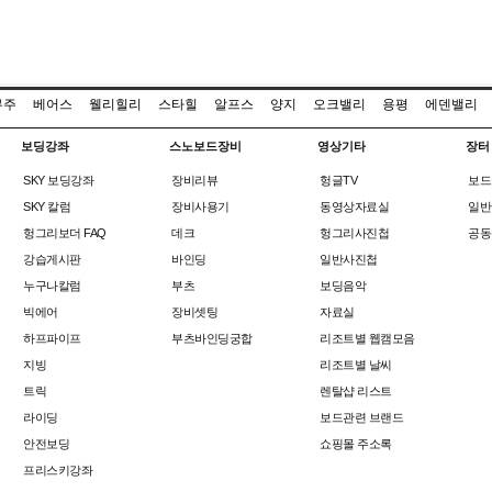
무주
베어스
웰리힐리
스타힐
알프스
양지
오크밸리
용평
에덴밸리
보딩강좌
스노보드장비
영상기타
장터
SKY 보딩강좌
장비리뷰
헝글TV
보드
SKY 칼럼
장비사용기
동영상자료실
일반
헝그리보더 FAQ
데크
헝그리사진첩
공동
강습게시판
바인딩
일반사진첩
누구나칼럼
부츠
보딩음악
빅에어
장비셋팅
자료실
하프파이프
부츠바인딩궁합
리조트별 웹캠모음
지빙
리조트별 날씨
트릭
렌탈샵 리스트
라이딩
보드관련 브랜드
안전보딩
쇼핑몰 주소록
프리스키강좌