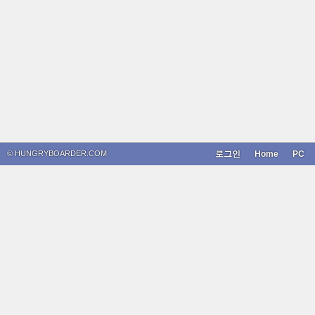
© HUNGRYBOARDER.COM
로그인
Home
PC