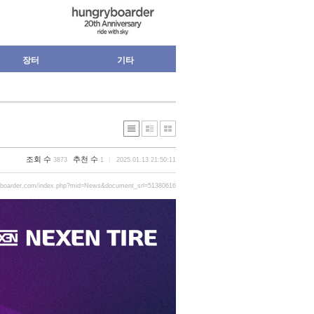
장터
기타
조회 수
추천 수
3873
1
2025.01.13 21:50:11
yboarder.com/index.php?mid=News&document_srl=51380616