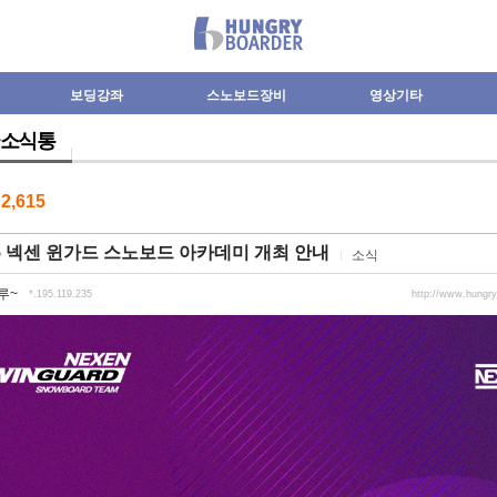
보딩강좌
스노보드장비
영상기타
소식통
수
2,615
25 넥센 윈가드 스노보드 아카데미 개최 안내
소식
루~
*.195.119.235
http://www.hungr