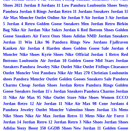
Shoes 2021
Jordan 8
Jordans 11 Low
Pandora
Louboutin Shoes
Yeezy
Pandora
Jordan 6 Rings
Jordan Retro 11
Jordans Sneakers
Jordan 11
Air Max
Moncler Outlet Online
Air Jordan 9
Air Jordan 3
Air Jordan
5
Jordan 4 Retro
Golden Goose Sneakers Men
Jordan Retro
Birkin
Bag
Nike Air Jordan
Nike Snkrs
Jordan 6
Red Bottom Shoes
Golden
Goose Sneakers
Air Force Ones Shoes
Adidas NMD
Jordan Sneakers
Jordan 11 Win Like 96
Pandora Rings
New Jordans
Fjallraven
Kanken
Air Jordan 4
Harden shoes
Golden Goose Sale
Jordan 4
Moncler
Nike Shoes
Kyrie Shoes
Nike Official
Jordan 1 Retro
Red
Bottoms Louboutin
Air Jordan 10
Golden Goose Mid Stars
Jordan
Sneakers
Pandora Jewelry
Nike Outlet
Nike Outlet
Fitflops Clearance
Outlet
Moncler Vest
Pandora
Nike Air Max 270
Christian Louboutin
shoes
Pandora
Moncler Outlet
Golden Gooses Sneakers Sale
Pandora
Charms
Cheap Jordan Shoes
Jordan Retro
Pandora Rings
Golden
Goose Sneakers
Jordan 11's
Jordan Sneakers
Pandora Charms
Jordan
11
Nike Air Max 95
Nike Outlet Store
Nike Shoes Women
ECCO
Jordan Retro 12
Air Jordan 11
Nike Air Max 98 Cone
Jordans 4
Pandora Jewelry
Outlet Moncler
Valentino Shoes
Jordan 13s
Mens
Nike Shoes
Nike Air Max
Jordan Retro 11 Mens
Nike Air Force 1
Jordan 14
Jordan Retro 12
Jordan Retro 3
Nike Shoes
Jordan Shoes
Adidas Yeezy Boost 350
GGDB Shoes
New Jordan 11
Golden Goose