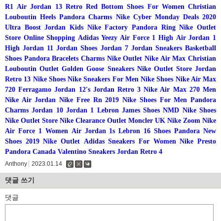
R1
Air Jordan 13 Retro
Red Bottom Shoes For Women
Christian
Louboutin Heels
Pandora Charms
Nike Cyber Monday Deals 2020
Ultra Boost
Jordan Kids
Nike Factory
Pandora Ring
Nike Outlet
Store Online Shopping
Adidas Yeezy
Air Force 1 High
Air Jordan 1
High
Jordan 11
Jordan Shoes
Jordan 7
Jordan Sneakers
Basketball
Shoes
Pandora Bracelets Charms
Nike Outlet
Nike Air Max
Christian
Louboutin Outlet
Golden Goose Sneakers
Nike Outlet Store
Jordan
Retro 13
Nike Shoes
Nike Sneakers For Men
Nike Shoes
Nike Air Max
720
Ferragamo
Jordan 12's
Jordan Retro 3
Nike Air Max 270 Men
Nike Air Jordan
Nike Free Rn 2019
Nike Shoes For Men
Pandora
Charms
Jordan 10
Jordan 1
Lebron James Shoes
NMD
Nike Shoes
Nike Outlet Store
Nike Clearance Outlet
Moncler UK
Nike Zoom
Nike
Air Force 1 Women
Air Jordan 1s
Lebron 16 Shoes
Pandora
New
Shoes 2019
Nike Outlet
Adidas Sneakers For Women
Nike Presto
Pandora Canada
Valentino Sneakers
Jordan Retro 4
Anthony
2023.01.14
수
삭
댓
정
제
글
댓글 쓰기
댓글