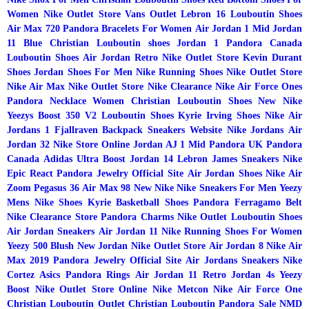
Women
Nike Outlet Store
Vans Outlet
Lebron 16
Louboutin Shoes
Air Max 720
Pandora Bracelets For Women
Air Jordan 1 Mid
Jordan
11 Blue
Christian Louboutin shoes
Jordan 1
Pandora Canada
Louboutin Shoes
Air Jordan Retro
Nike Outlet Store
Kevin Durant
Shoes
Jordan Shoes For Men
Nike Running Shoes
Nike Outlet Store
Nike Air Max
Nike Outlet Store
Nike Clearance
Nike Air Force Ones
Pandora Necklace Women
Christian Louboutin Shoes
New Nike
Yeezys Boost 350 V2
Louboutin Shoes
Kyrie Irving Shoes
Nike Air
Jordans 1
Fjallraven Backpack
Sneakers Website
Nike Jordans
Air
Jordan 32
Nike Store Online
Jordan AJ 1 Mid
Pandora UK
Pandora
Canada
Adidas Ultra Boost
Jordan 14
Lebron James Sneakers
Nike
Epic React
Pandora Jewelry Official Site
Air Jordan Shoes
Nike Air
Zoom Pegasus 36
Air Max 98
New Nike
Nike Sneakers For Men
Yeezy
Mens Nike Shoes
Kyrie Basketball Shoes
Pandora
Ferragamo Belt
Nike Clearance Store
Pandora Charms
Nike Outlet
Louboutin Shoes
Air Jordan Sneakers
Air Jordan 11
Nike Running Shoes For Women
Yeezy 500 Blush
New Jordan
Nike Outlet Store
Air Jordan 8
Nike Air
Max 2019
Pandora Jewelry Official Site
Air Jordans Sneakers
Nike
Cortez
Asics
Pandora Rings
Air Jordan 11 Retro
Jordan 4s
Yeezy
Boost
Nike Outlet Store Online
Nike Metcon
Nike Air Force One
Christian Louboutin Outlet
Christian Louboutin
Pandora Sale
NMD