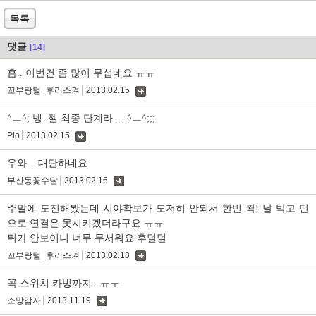
목록
댓글
[14]
흠.. 이번건 좀 많이 무섭네요 ㅠㅠ
꼬부랑털_후리스켜
2013.02.15
댓
글
^ㅡ^; 넹. 젤 최종 단계라.....^ㅡ^;;;
Pio
2013.02.15
댓
글
우와....대단하네요
부산동꽃수달
2013.02.16
댓
글
주말에 도전해봤는데 시야확보가 도저히 안되서 한번 쫙! 날 박고 턴
으로 연결은 못시키겠더라구요 ㅠㅠ
뒤가 안보이니 너무 무서워요 후덜덜
꼬부랑털_후리스켜
2013.02.18
댓
글
꼭 스위치 카빙까지...ㅠㅜ
소망감자
2013.11.19
댓