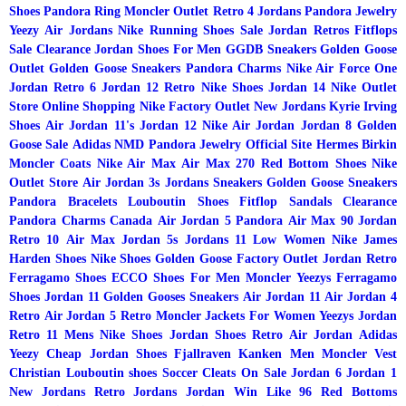
Shoes
Pandora Ring
Moncler Outlet
Retro 4 Jordans
Pandora Jewelry
Yeezy
Air Jordans
Nike Running Shoes Sale
Jordan Retros
Fitflops
Sale Clearance
Jordan Shoes For Men
GGDB Sneakers
Golden Goose
Outlet
Golden Goose Sneakers
Pandora Charms
Nike Air Force One
Jordan Retro 6
Jordan 12 Retro
Nike Shoes
Jordan 14
Nike Outlet
Store Online Shopping
Nike Factory Outlet
New Jordans
Kyrie Irving
Shoes
Air Jordan 11's
Jordan 12
Nike Air Jordan
Jordan 8
Golden
Goose Sale
Adidas NMD
Pandora Jewelry Official Site
Hermes Birkin
Moncler Coats
Nike Air Max
Air Max 270
Red Bottom Shoes
Nike
Outlet Store
Air Jordan 3s
Jordans Sneakers
Golden Goose Sneakers
Pandora Bracelets
Louboutin Shoes
Fitflop Sandals Clearance
Pandora Charms Canada
Air Jordan 5
Pandora
Air Max 90
Jordan
Retro 10
Air Max
Jordan 5s
Jordans 11 Low
Women Nike
James
Harden Shoes
Nike Shoes
Golden Goose Factory Outlet
Jordan Retro
Ferragamo Shoes
ECCO Shoes For Men
Moncler
Yeezys
Ferragamo
Shoes
Jordan 11
Golden Gooses Sneakers
Air Jordan 11
Air Jordan 4
Retro
Air Jordan 5 Retro
Moncler Jackets For Women
Yeezys
Jordan
Retro 11 Mens
Nike Shoes
Jordan Shoes Retro
Air Jordan
Adidas
Yeezy
Cheap Jordan Shoes
Fjallraven Kanken
Men Moncler Vest
Christian Louboutin shoes
Soccer Cleats On Sale
Jordan 6
Jordan 1
New Jordans
Retro Jordans
Jordan Win Like 96
Red Bottoms