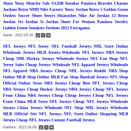
Shoes
Yeezy
Moncler Sale
GGDB Sneaker
Pandora Bracelet Charms
Jordans Retro
NMD
Nike Factory
Yeezy
Jordan Retro 5
Golden Goose
Outlets
Soccer Shoes
Yeezys
Huaraches Nike
Air Jordan 12 Retro
Jordan 11s
Jordan 5s
Jordan Shoes For Women
Pandora Jewelry
Golden Goose Sneakers
Jordans 2021
Ferragamo
Sarah
2022.05.20
수
삭
댓
정
제
글
NFL Jerseys
NFL Jersey
NFL Football Jerseys
NHL Store Online
Wholesale Jerseys
MLB Jerseys Wholesale
NFL Jerseys
NBA Jerseys
Cheap NHL Hockey Jerseys
Wholesale Jerseys
NFL Fan Shop
NFL
Jersey Sales
Cheap Jerseys Wholesale
NFL Apparel
Jerseys Wholesale
NFL Apparel
NBA Jerseys
Cheap NHL Jerseys Reddit
NBA Shop
Online
MLB Shop Online
MLB Fan Shop
Baseball Jerseys
NFL Shop
Official Online Store
NBA Jerseys Cheap
Best NFL Jerseys
Cheap
NBA Jerseys
Cheap Hockey Jerseys
NBA Jerseys
Cheap NFL Jerseys
From China
NBA Jerseys Cheap
Cheap Jerseys
Cheap NFL Jerseys
From China
MLB Store
NFL Jerseys
Cheap NFL Jerseys
Wholesale
Jerseys China
Jerseys Wholesale
NFL Shop
NHL Jerseys Wholesale
MLB Official Site
NFL Jerseys
NFL Store Online Shopping
MLB
Jerseys
Cheap NFL Jerseys
Custom Football Jerseys
Darleen
2022.06.09
수
삭
댓