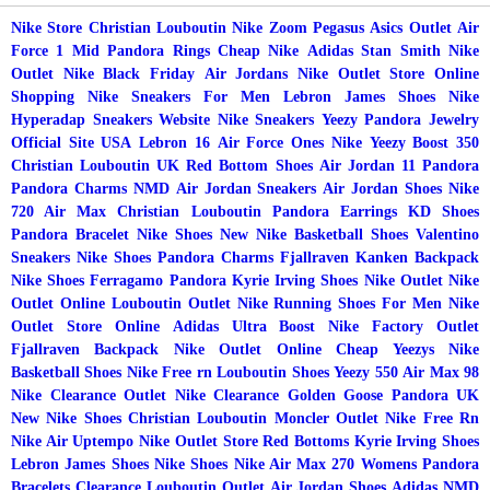
정
제
글
Nike Store
Christian Louboutin
Nike Zoom Pegasus
Asics Outlet
Air
Force 1 Mid
Pandora Rings
Cheap Nike
Adidas Stan Smith
Nike
Outlet
Nike Black Friday
Air Jordans
Nike Outlet Store Online
Shopping
Nike Sneakers For Men
Lebron James Shoes
Nike
Hyperadap
Sneakers Website
Nike Sneakers
Yeezy
Pandora Jewelry
Official Site USA
Lebron 16
Air Force Ones Nike
Yeezy Boost 350
Christian Louboutin UK
Red Bottom Shoes
Air Jordan 11
Pandora
Pandora Charms
NMD
Air Jordan Sneakers
Air Jordan Shoes
Nike
720 Air Max
Christian Louboutin
Pandora Earrings
KD Shoes
Pandora Bracelet
Nike Shoes
New Nike
Basketball Shoes
Valentino
Sneakers
Nike Shoes
Pandora Charms
Fjallraven Kanken Backpack
Nike Shoes
Ferragamo
Pandora
Kyrie Irving Shoes
Nike Outlet
Nike
Outlet Online
Louboutin Outlet
Nike Running Shoes For Men
Nike
Outlet Store Online
Adidas Ultra Boost
Nike Factory Outlet
Fjallraven Backpack
Nike Outlet Online
Cheap Yeezys
Nike
Basketball Shoes
Nike Free rn
Louboutin Shoes
Yeezy 550
Air Max 98
Nike Clearance Outlet
Nike Clearance
Golden Goose
Pandora UK
New Nike Shoes
Christian Louboutin
Moncler Outlet
Nike Free Rn
Nike Air Uptempo
Nike Outlet Store
Red Bottoms
Kyrie Irving Shoes
Lebron James Shoes
Nike Shoes
Nike Air Max 270 Womens
Pandora
Bracelets Clearance
Louboutin Outlet
Air Jordan Shoes
Adidas NMD