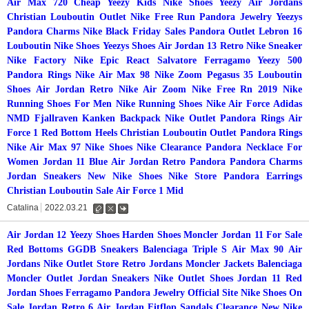
Air Max 720
Cheap Yeezy
Kids Nike Shoes
Yeezy
Air Jordans
Christian Louboutin Outlet
Nike Free Run
Pandora Jewelry
Yeezys
Pandora Charms
Nike Black Friday Sales
Pandora Outlet
Lebron 16
Louboutin
Nike Shoes
Yeezys Shoes
Air Jordan 13 Retro
Nike Sneaker
Nike Factory
Nike Epic React
Salvatore Ferragamo
Yeezy 500
Pandora Rings
Nike Air Max 98
Nike Zoom Pegasus 35
Louboutin
Shoes
Air Jordan Retro
Nike Air Zoom
Nike Free Rn 2019
Nike
Running Shoes For Men
Nike Running Shoes
Nike Air Force
Adidas
NMD
Fjallraven Kanken Backpack
Nike Outlet
Pandora Rings
Air
Force 1
Red Bottom Heels
Christian Louboutin Outlet
Pandora Rings
Nike Air Max 97
Nike Shoes
Nike Clearance
Pandora Necklace For
Women
Jordan 11 Blue
Air Jordan Retro
Pandora
Pandora Charms
Jordan Sneakers
New Nike Shoes
Nike Store
Pandora Earrings
Christian Louboutin Sale
Air Force 1 Mid
Catalina
2022.03.21
수
삭
댓
정
제
글
Air Jordan 12
Yeezy Shoes
Harden Shoes
Moncler
Jordan 11 For Sale
Red Bottoms
GGDB Sneakers
Balenciaga Triple S
Air Max 90
Air
Jordans
Nike Outlet Store
Retro Jordans
Moncler Jackets
Balenciaga
Moncler Outlet
Jordan Sneakers
Nike Outlet Shoes
Jordan 11 Red
Jordan Shoes
Ferragamo
Pandora Jewelry Official Site
Nike Shoes On
Sale
Jordan Retro 6
Air Jordan
Fitflop Sandals Clearance
New Nike