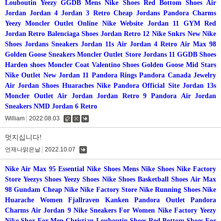
Louboutin
Yeezy
GGDB
Mens Nike Shoes
Red Bottom Shoes
Air
Jordan
Jordan 4
Jordan 3 Retro
Cheap Jordans
Pandora Charms
Yeezy
Moncler Outlet Online
Nike Website
Jordan 11 GYM Red
Jordan Retro
Balenciaga Shoes
Jordan Retro 12
Nike Snkrs
New Nike
Shoes
Jordans Sneakers
Jordan 11s
Air Jordan 4 Retro
Air Max 98
Golden Goose Sneakers
Moncler Outlet Store
Jordans 11
GGDB Shoes
Harden shoes
Moncler Coat
Valentino Shoes
Golden Goose Mid Stars
Nike Outlet
New Jordan 11
Pandora Rings
Pandora Canada Jewelry
Air Jordan Shoes
Huaraches Nike
Pandora Official Site
Jordan 13s
Moncler Outlet
Air Jordan
Jordan Retro 9
Pandora
Air Jordan
Sneakers
NMD
Jordan 6 Retro
William
2022.08.03
수
삭
댓
정
제
글
멋지십니다!
언제나맑은날
2022.10.07
댓
글
Nike Air Max 95 Essential
Nike Shoes
Mens Nike Shoes
Nike Factory
Store
Yeezys Shoes
Yeezy Shoes
Nike Shoes
Basketball Shoes
Air Max
98 Gundam
Cheap Nike
Nike Factory Store
Nike Running Shoes
Nike
Huarache Women
Fjallraven Kanken
Pandora Outlet
Pandora
Charms
Air Jordan 9
Nike Sneakers For Women
Nike Factory
Yeezy
Nike Shox For Men
Christian Louboutin Shoes
Red Bottom Shoes For