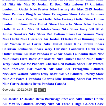
R1
Nike Air Max 95
Jordan 11 Bred
Nike Lebron 17
Christian
Louboutin Outlet
Nike Prestos
Nike Factory
Air Max 2019
Jordan
Shoes
Pandora Ring
Nike Shoes
Ferragamo Shoes
Lebron 16 Shoes
Nike Air Force
Vans Shoes Outlet
Nike Factory Outlet Store Online
Louboutin Shoes
Nike Outlet Store
Huarache Shoes
Nike Factory
Outlet
Nike Air Max 90
Adidas Yeezy
Nike Shoes
Yeezy 500 Blush
Adidas Sneakers
Nike Shoes
Red Bottom Shoes For Women
Yeezy
Nike Outlet
Nike Clearance
Air Jordan 13 Retro
Nike Running Shoes
For Women
Nike Cortez
Nike Outlet Store
Kids Jordan Shoes
Christian Louboutin Shoes
Yeezy
Christian Louboutin Outlet
Nike
Outlet Online
Air Max
Pandora
Nike Air Zoom
Louboutin shoes
New
Nike Shoes
Ultra Boost
Air Max 98
Nike Outlet Online
Nike Outlet
Yeezy Boost 350 V2
Pandora Charms
Red Bottom Shoes For Women
Nike Sneakers For Women
Air Max 720
Ferragamo
Pandora
Necklaces Women
Adidas Yeezy Boost 350 V2
Pandora Jewelry Store
Nike Air Force 1
Pandora Charms
Nike Running Shoes For Women
Nike Cortez
Jordans Retro
Pandora Canada
Georgette
2022.06.25
수
삭
댓
정
제
글
Air Jordan 12
Jordan Retro
Balenciaga Sneakers
Nike Outlet Online
Air Max 95
Pandora Jewelry
Nike Air Force 1 High
Golden Goose