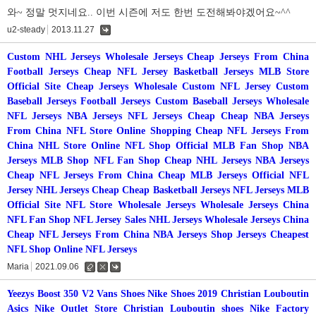
글
와~ 정말 멋지네요.. 이번 시즌에 저도 한번 도전해봐야겠어요~^^
u2-steady
2013.11.27
댓
글
Custom NHL Jerseys
Wholesale Jerseys
Cheap Jerseys From China
Football Jerseys Cheap
NFL Jersey
Basketball Jerseys
MLB Store
Official Site
Cheap Jerseys Wholesale
Custom NFL Jersey
Custom
Baseball Jerseys
Football Jerseys
Custom Baseball Jerseys
Wholesale
NFL Jerseys
NBA Jerseys
NFL Jerseys Cheap
Cheap NBA Jerseys
From China
NFL Store Online Shopping
Cheap NFL Jerseys From
China
NHL Store Online
NFL Shop Official
MLB Fan Shop
NBA
Jerseys
MLB Shop
NFL Fan Shop
Cheap NHL Jerseys
NBA Jerseys
Cheap NFL Jerseys From China
Cheap MLB Jerseys
Official NFL
Jersey
NHL Jerseys Cheap
Cheap Basketball Jerseys
NFL Jerseys
MLB
Official Site
NFL Store
Wholesale Jerseys
Wholesale Jerseys China
NFL Fan Shop
NFL Jersey Sales
NHL Jerseys
Wholesale Jerseys China
Cheap NFL Jerseys From China
NBA Jerseys Shop
Jerseys Cheapest
NFL Shop Online
NFL Jerseys
Maria
2021.09.06
수
삭
댓
정
제
글
Yeezys Boost 350 V2
Vans Shoes
Nike Shoes 2019
Christian Louboutin
Asics
Nike Outlet Store
Christian Louboutin shoes
Nike Factory