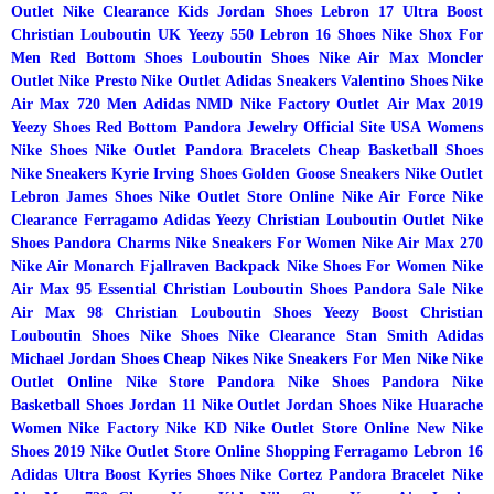
Outlet
Nike Clearance
Kids Jordan Shoes
Lebron 17
Ultra Boost
Christian Louboutin UK
Yeezy 550
Lebron 16 Shoes
Nike Shox For
Men
Red Bottom Shoes
Louboutin Shoes
Nike Air Max
Moncler
Outlet
Nike Presto
Nike Outlet
Adidas Sneakers
Valentino Shoes
Nike
Air Max 720 Men
Adidas NMD
Nike Factory Outlet
Air Max 2019
Yeezy Shoes
Red Bottom
Pandora Jewelry Official Site USA
Womens
Nike Shoes
Nike Outlet
Pandora Bracelets
Cheap Basketball Shoes
Nike Sneakers
Kyrie Irving Shoes
Golden Goose Sneakers
Nike Outlet
Lebron James Shoes
Nike Outlet Store Online
Nike Air Force
Nike
Clearance
Ferragamo
Adidas Yeezy
Christian Louboutin Outlet
Nike
Shoes
Pandora Charms
Nike Sneakers For Women
Nike Air Max 270
Nike Air Monarch
Fjallraven Backpack
Nike Shoes For Women
Nike
Air Max 95 Essential
Christian Louboutin Shoes
Pandora Sale
Nike
Air Max 98
Christian Louboutin Shoes
Yeezy Boost
Christian
Louboutin Shoes
Nike Shoes
Nike Clearance
Stan Smith Adidas
Michael Jordan Shoes
Cheap Nikes
Nike Sneakers For Men
Nike
Nike
Outlet Online
Nike Store
Pandora
Nike Shoes
Pandora
Nike
Basketball Shoes
Jordan 11
Nike Outlet
Jordan Shoes
Nike Huarache
Women
Nike Factory
Nike KD
Nike Outlet Store Online
New Nike
Shoes 2019
Nike Outlet Store Online Shopping
Ferragamo
Lebron 16
Adidas Ultra Boost
Kyries Shoes
Nike Cortez
Pandora Bracelet
Nike