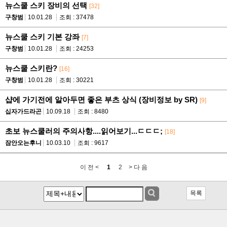
뉴스쿨 스키 장비의 선택
[32]
구창범
10.01.28
조회 : 37478
뉴스쿨 스키 기본 강좌
[7]
구창범
10.01.28
조회 : 24253
뉴스쿨 스키란?
[16]
구창범
10.01.28
조회 : 30221
샵에 가기전에 알아두면 좋은 부츠 상식 (장비정보 by SR)
[9]
십자가드라곤
10.09.18
조회 : 8480
초보 뉴스쿨러의 주의사항....읽어보기...ㄷㄷㄷ;
[18]
잠안오는후니
10.03.10
조회 : 9617
이 전 <
1
2
> 다 음
목록