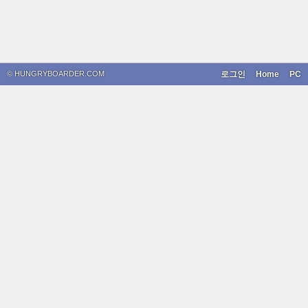
© HUNGRYBOARDER.COM
로그인
Home
PC