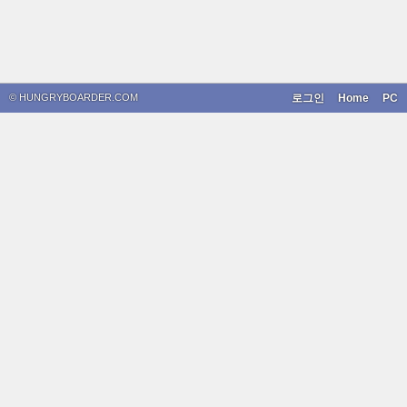
© HUNGRYBOARDER.COM
로그인
Home
PC