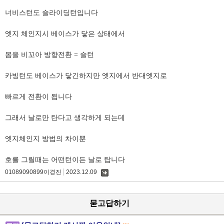
너비스턴도 슬라이딩턴입니다
엣지 체인지시 베이스가 닿은 상태에서
몸을 비꼬아 방향전환 = 슬턴
카빙턴도 베이스가 닿긴하지만 엣지에서 반대엣지로
빠르게 전환이 됩니다
그래서 날로만 탄다고 생각하게 되는데
엣지체인지 방법의 차이뿐
호를 그릴때는 어떤턴이든 날로 탑니다
01089090899이경진
2023.12.09
댓
글
묻고답하기