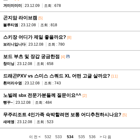
겨미미미미
23.12.09
조회 : 678
곤지암 라이브캠
[5]
블루티엠
23.12.08
조회 : 818
스키장 어디가 제일 좋을까요?
[8]
보리니입니다
23.12.08
조회 : 780
보드 부츠 및 장갑 궁금한점
[4]
창미닝
23.12.08
조회 : 658
드래곤PXV vs 스미스 스쿼드 XL 어떤 고글 살까요?
[11]
흰머리수염
23.12.08
조회 : 743
노빌레 sbx 전문가분들께 질문이요^^
[2]
빵꾸~
23.12.08
조회 : 484
무주리조트 4인가족 숙박할려면 보통 어디추천하시나요?
[5]
새에엥
23.12.08
조회 : 523
이 전 <
532
533
534
535
536
> 다 음