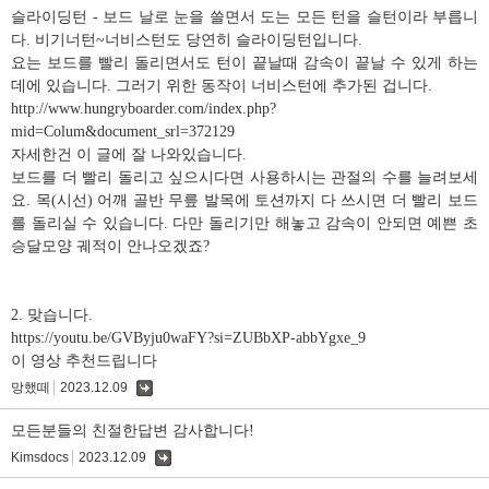
글
슬라이딩턴 - 보드 날로 눈을 쓸면서 도는 모든 턴을 슬턴이라 부릅니
다. 비기너턴~너비스턴도 당연히 슬라이딩턴입니다.
요는 보드를 빨리 돌리면서도 턴이 끝날때 감속이 끝날 수 있게 하는
데에 있습니다. 그러기 위한 동작이 너비스턴에 추가된 겁니다.
http://www.hungryboarder.com/index.php?
mid=Colum&document_srl=372129
자세한건 이 글에 잘 나와있습니다.
보드를 더 빨리 돌리고 싶으시다면 사용하시는 관절의 수를 늘려보세
요. 목(시선) 어깨 골반 무릎 발목에 토션까지 다 쓰시면 더 빨리 보드
를 돌리실 수 있습니다. 다만 돌리기만 해놓고 감속이 안되면 예쁜 초
승달모양 궤적이 안나오겠죠?
2. 맞습니다.
https://youtu.be/GVByju0waFY?si=ZUBbXP-abbYgxe_9
이 영상 추천드립니다
망했떼
2023.12.09
댓
글
모든분들의 친절한답변 감사합니다!
Kimsdocs
2023.12.09
댓