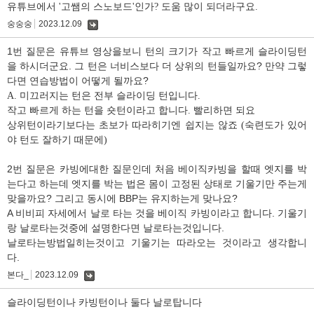
글
유튜브에서 '고쌤의 스노보드'인가? 도움 많이 되더라구요.
숭숭숭
2023.12.09
댓
글
1번 질문은 유튜브 영상을보니 턴의 크기가 작고 빠르게 슬라이딩턴
을 하시더군요. 그 턴은 너비스보다 더 상위의 턴들일까요? 만약 그렇
다면 연습방법이 어떻게 될까요?
A. 미끄러지는 턴은 전부 슬라이딩 턴입니다.
작고 빠르게 하는 턴을 숏턴이라고 합니다. 빨리하면 되요
상위턴이라기보다는 초보가 따라히기엔 쉽지는 않죠 (숙련도가 있어
야 턴도 잘하기 때문에)
2번 질문은 카빙에대한 질문인데 처음 베이직카빙을 할때 엣지를 박
는다고 하는데 엣지를 박는 법은 몸이 고정된 상태로 기울기만 주는게
맞을까요? 그리고 동시에 BBP는 유지하는게 맞나요?
A 비비피 자세에서 날로 타는 것을 베이직 카빙이라고 합니다. 기울기
랑 날로타는것중에 설명한다면 날로타는것입니다.
날로타는방법일히는것이고 기울기는 따라오는 것이라고 생각합니
다.
본다_
2023.12.09
댓
글
슬라이딩턴이나 카빙턴이나 둘다 날로탑니다