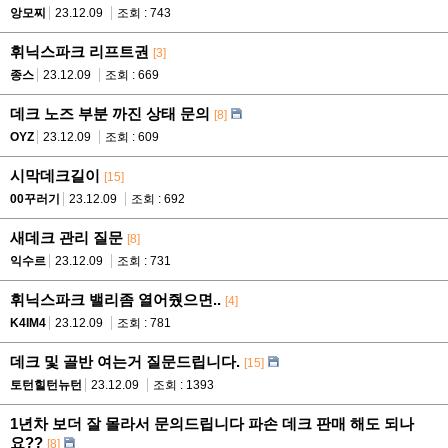
앙모찌
23.12.09
조회 : 743
휘닉스파크 리프트권
[3]
종스
23.12.09
조회 : 669
데크 노즈 부분 까진 상태 문의
[8]
OYZ
23.12.09
조회 : 609
시막데크길이
[15]
00꾸러기
23.12.09
조회 : 692
새데크 관리 질문
[8]
익수르
23.12.09
조회 : 731
휘닉스파크 밸리좀 열어줬으면..
[4]
K4IM4
23.12.09
조회 : 781
데크 및 골반 여는거 질문드립니다.
[15]
토턴힐턴뉴턴
23.12.09
조회 : 1393
1년차 보더 잘 몰라서 문의드립니다 파손 데크 판매 해도 되나
요??
[8]