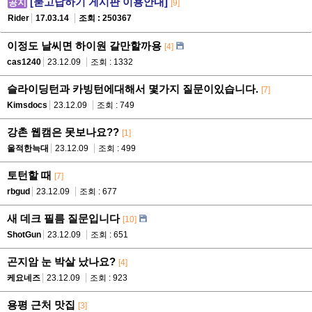
[묻고답하기 게시판 이용안내]
공지
[9]
Rider
17.03.14
조회 : 250367
이정도 날씨면 하이원 갈만할까용
[4]
cas1240
23.12.09
조회 : 1332
슬라이딩턴과 카빙턴에대해서 몇가지 질문이있습니다.
[7]
Kimsdocs
23.12.09
조회 : 749
강촌 웹캠은 못보나요??
[1]
울적한늑대
23.12.09
조회 : 499
토턴할 때
[7]
rbgud
23.12.09
조회 : 677
새 데크 필름 질문입니다
[10]
ShotGun
23.12.09
조회 : 651
곤지암 눈 박살 났나요?
[4]
케요네즈
23.12.09
조회 : 923
용평 근처 맛집
[3]