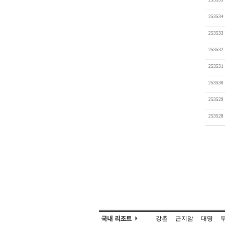
253535
253534
253533
253532
253531
253530
253529
253528
강촌
곤지암
대명