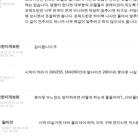
25 09:03:46
제는 없습니다. 영향이 컸다면 대부분의 모델들이 로테이션이 되도록 
8
포워드린은 너무 유격이 큰게 아니라면 적당히 맞추시면 되구요, 카빙
해 보시면서 조절하면 됨니다. 포워드린은 하이백 나사만 풀어서 맞추면
다 같이 안주셔도 되니까 너무 똑같이 맞추려고 하지 않으셔도 됩니다.
보린이개보린
감사합니다.!!!
24.07.25 11:14:56
132.52.116
시막이 허리가 160/255, 164/260인데 발사이즈 280이라 붓아웃 나
25 09:32:37
154
보린이개보린
붓아웃 어느정도 방지하려면 어떻게 하는게 좋을까여?,,,더비올
24.07.25 11:15:16
132.52.116
밀리갓
시막 타실거면 더비 올리셔야 하며, 아직 구매 전이시면 커스텀
2024.07.26 08:42:04
*.117.20.154