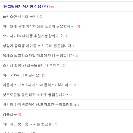
[묻고답하기 게시판 이용안내]
[9]
플럭스cv 사이즈 문의
[10]
하이원에 대해 빠삭하신분 도움이 필요합니다..
[5]
오가사카fcx 대체품 추천가능할까요..?
[14]
성장기 중학생 아이들 부츠 구매 질문입니다.
[5]
옥세스 fs 프리스타일 데크에 대해 궁금합니다
[6]
스키장 별명(?) 질문드립니다 ㅋㅋㅋ
[10]
허리 285데크 어떨까요?
[2]
아틀라스 프로 L사이즈 vs 플럭스xf M사이즈
[2]
삿포로원정 할인티켓 노하우 궁금합니다~
[5]
바인딩 하이백로테이션,포워드린 문의드려요
[11]
강습질문
[4]
해머데크 붓아웃 나시는 형님들
[10]