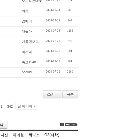
2024-07-24
741
보드타는대호
2024-07-24
760
꺄옷
2024-07-24
647
얍베비
2024-07-23
1286
개돌아
2024-07-23
747
겨울엔보드...
2024-07-23
681
리저녁
2024-07-23
861
흑표1948
badkid
2024-07-22
2160
쓰기...
목록
끝 페이지
41
342
색
지산
하이원
휘닉스
O2(서학)