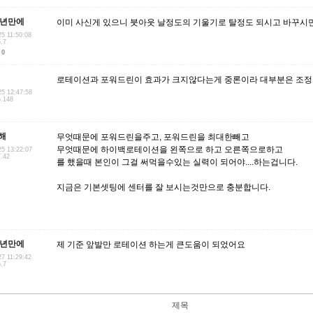
3년만에
이미 사신게 있으니 붓아웃 날정도의 기울기로 탈정도 되시고 바꾸시
25 11:50:08
5.7
0
로테이션과 포워드린이 효과가 크지않다는게 중론이라 대부분은 조정
25 12:47:58
5.148
해
무엇때문에 포워드린을주고, 포워드린을 최대한빼고
무엇때문에 하이백로테이션을 왼쪽으로 하고 오른쪽으로하고
25 13:22:07
7.42
를 했을때 본인이 그걸 써먹을수있는 실력이 되어야....하는겁니다.
지금은 기본셋팅에 센터를 잘 보시는것만으로 충분합니다.
3년만에
제 기준 앞발만 로테이션 하는게 큰도움이 되었어요
27 11:29:42
5.7
제목