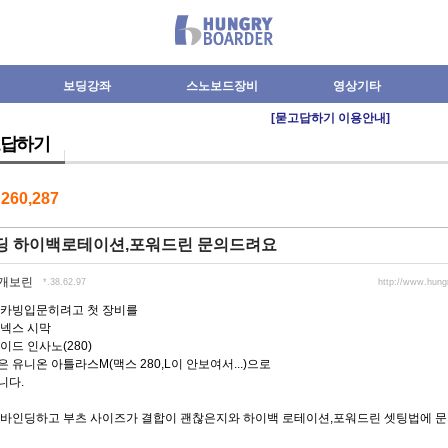
보딩강좌
스노보드장비
영상기타
[묻고답하기 이용안내]
답하기
수
260,287
딩 하이백로테이션,포워드린 문의드려요
개보린
*.38.62.97
http://www.hun
 카빙입문히려고 첫 장비를
요넥스 시막
이드 인사노(280)
 유니온 아틀라스M(맥스 280,L이 안보여서...)으로
니다.
 바인딩하고 부츠 사이즈가 결합이 괜찮은지와 하이백 로테이션,포워드린 셋팅법에 