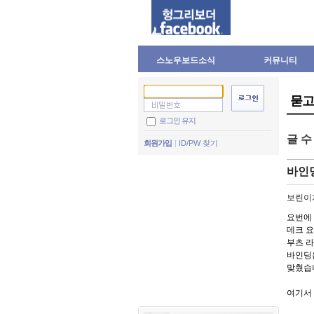
스노우보드소식
커뮤니티
묻고
로그인 유지
글 
회원가입
ID/PW 찾기
바인
보린이
요번에
데크 
부츠 라
바인딩은
맞췄습
여기서