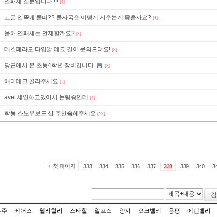
연패세 질문입니다 !!!
[4]
고글 안쪽에 물때?? 물자국은 어떻게 지우는게 좋을까요?
[4]
올해 연패세는 언제할까요?
[5]
데스페라도 타입알 데크 길이 문의드려요!
[8]
당근에서 본 초등4학년 장비입니다.
[3]
해머데크 골라주세요
[1]
avel 세일하고있어서 눈팅중인데
[4]
학동 스노우보드 샵 추천좀해주세요
[12]
첫 페이지
333
334
335
336
337
338
339
340
3
검
무주
베어스
웰리힐리
스타힐
알프스
양지
오크밸리
용평
에덴밸리