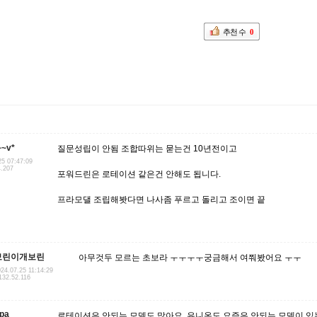
추천 수
0
~v*
질문성립이 안됨 조합따위는 묻는건 10년전이고
25 07:47:09
4.207
포워드린은 로테이션 같은건 안해도 됩니다.
프라모댈 조립해봣다면 나사좀 푸르고 돌리고 조이면 끝
보린이개보린
아무것두 모르는 초보라 ㅜㅜㅜㅜ궁금해서 여쭤봤어요 ㅜㅜ
24.07.25 11:14:29
132.52.116
pa
로테이션은 안되는 모델도 많아요, 유니온도 요즘은 안되는 모델이 있