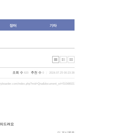
장터
기타
조회 수
추천 수
820
0
2024.07.25 00:23:38
gryboarder.com/index.php?mid=Qna&document_srl=51048021
문의드려요
이 게시물을