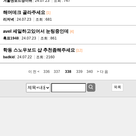
겨울엔보드장이쥐
24.07.23
조회 : 747
해머데크 골라주세요
[1]
리저녁
24.07.23
조회 : 681
avel 세일하고있어서 눈팅중인데
[4]
흑표1948
24.07.23
조회 : 861
학동 스노우보드 샵 추천좀해주세요
[12]
badkid
24.07.22
조회 : 2160
이 전 <
336
337
338
339
340
> 다 음
목록