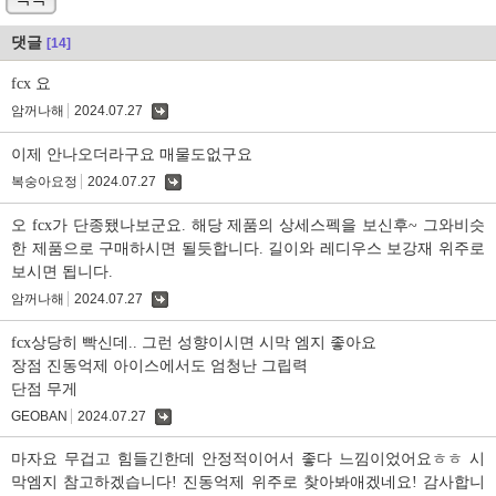
댓글
[14]
fcx 요
암꺼나해
2024.07.27
댓
글
이제 안나오더라구요 매물도없구요
복숭아요정
2024.07.27
댓
글
오 fcx가 단종됐나보군요. 해당 제품의 상세스펙을 보신후~ 그와비슷
한 제품으로 구매하시면 될듯합니다. 길이와 레디우스 보강재 위주로
보시면 됩니다.
암꺼나해
2024.07.27
댓
글
fcx상당히 빡신데.. 그런 성향이시면 시막 엠지 좋아요
장점 진동억제 아이스에서도 엄청난 그립력
단점 무게
GEOBAN
2024.07.27
댓
글
마자요 무겁고 힘들긴한데 안정적이어서 좋다 느낌이었어요ㅎㅎ 시
막엠지 참고하겠습니다! 진동억제 위주로 찾아봐애겠네요! 감사합니