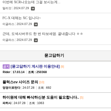
이번에 XCR나오는데 그걸 보시는게...
밀리갓
2024.07.29
댓
글
FC-X 대체는 XC 입니다~
이글라스
2024.07.29
댓
글
근데, 도넥사버우드 한 번 타보세염. 끝내줍니다 ㅎㅎ
이글라스
2024.07.29
댓
글
묻고답하기
[묻고답하기 게시판 이용안내]
공지
[9]
Rider
17.03.14
조회 : 250368
플럭스cv 사이즈 문의
[10]
엉덩이로탄다
24.07.28
조회 : 692
하이원에 대해 빠삭하신분 도움이 필요합니다..
[5]
파하사
24.07.28
조회 : 1063