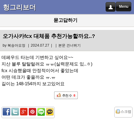
헝그리보더
Menu
묻고답하기
오가사카fcx 대체품 추천가능할까요..?
by
복숭아요정
| 2024.07.27 |
|
본문 건너뛰기
데페우드 타는데 기변하고 싶어요~~
지산 블루 탈탈털려요 ㅠㅠ(실력문제도 있..ㅎ)
fcx 시승했을때 안정적이어서 좋았는데
어떤 데크가 좋을까요 ㅠ.ㅠ
길이는 148-154까지 보고있어요
추천 수
0
스크랩