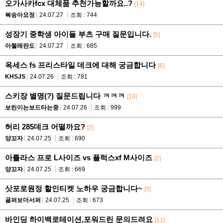
오가사카fcx 대체품 추천가능할까요..?
[14]
복숭아요정
24.07.27
조회 : 744
성장기 중학생 아이들 부츠 구매 질문입니다.
[5]
아첼레란도
24.07.27
조회 : 685
옥세스 fs 프리스타일 데크에 대해 궁금합니다
[6]
KHSJS
24.07.26
조회 : 781
스키장 별명(?) 질문드립니다 ㅋㅋㅋ
[10]
보린이는보드타는중
24.07.26
조회 : 999
허리 285데크 어떨까요?
[2]
양꼬자
24.07.25
조회 : 690
아틀라스 프로 L사이즈 vs 플럭스xf M사이즈
[2]
양꼬자
24.07.25
조회 : 669
삿포로원정 할인티켓 노하우 궁금합니다~
[5]
골퍼보더서퍼
24.07.25
조회 : 673
바인딩 하이백로테이션,포워드린 문의드려요
[11]