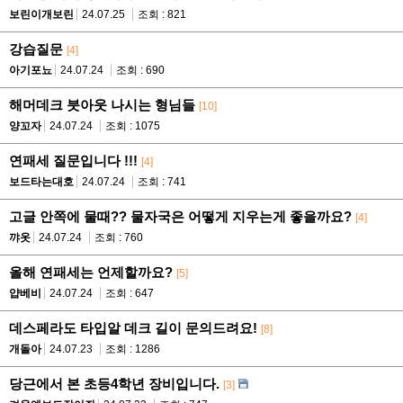
보린이개보린
24.07.25
조회 : 821
강습질문
[4]
아기포뇨
24.07.24
조회 : 690
해머데크 붓아웃 나시는 형님들
[10]
양꼬자
24.07.24
조회 : 1075
연패세 질문입니다 !!!
[4]
보드타는대호
24.07.24
조회 : 741
고글 안쪽에 물때?? 물자국은 어떻게 지우는게 좋을까요?
[4]
꺄옷
24.07.24
조회 : 760
올해 연패세는 언제할까요?
[5]
얍베비
24.07.24
조회 : 647
데스페라도 타입알 데크 길이 문의드려요!
[8]
개돌아
24.07.23
조회 : 1286
당근에서 본 초등4학년 장비입니다.
[3]