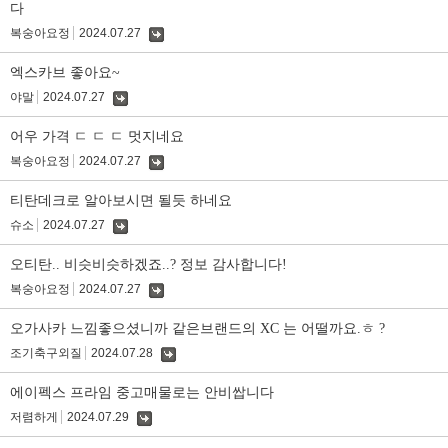
다
복숭아요정
2024.07.27
댓
글
엑스카브 좋아요~
야말
2024.07.27
댓
글
어우 가격 ㄷ ㄷ ㄷ 멋지네요
복숭아요정
2024.07.27
댓
글
티탄데크로 알아보시면 될듯 하네요
슈소
2024.07.27
댓
글
오티탄.. 비슷비슷하겠죠..? 정보 감사합니다!
복숭아요정
2024.07.27
댓
글
오가사카 느낌좋으셨니까 같은브랜드의 XC 는 어떨까요.ㅎ ?
조기축구외질
2024.07.28
댓
글
에이펙스 프라임 중고매물로는 안비쌉니다
저렴하게
2024.07.29
댓
글