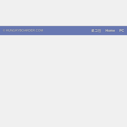
© HUNGRYBOARDER.COM
로그인
Home
PC