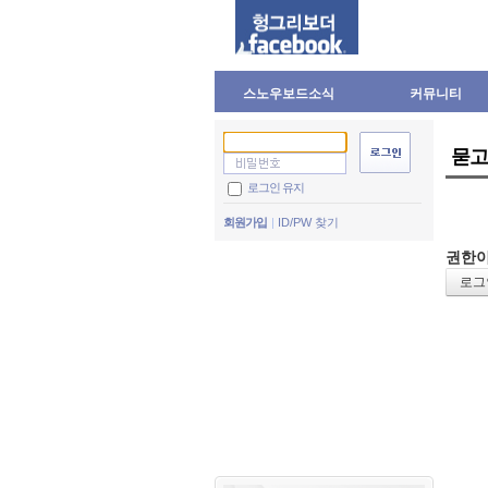
스노우보드소식
커뮤니티
묻고
로그인 유지
회원가입
ID/PW 찾기
권한이
로그인