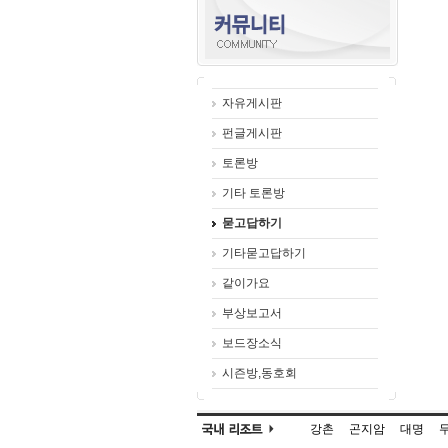
자유게시판
펀글게시판
토론방
기타 토론방
묻고답하기
기타묻고답하기
같이가요
부상보고서
보드장소식
시즌방,동호회
강촌
곤지암
대명