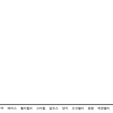
무주
베어스
웰리힐리
스타힐
알프스
양지
오크밸리
용평
에덴밸리