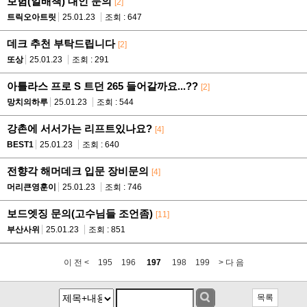
보험(일배책) 대인 문의
[2]
트릭오아트릿
25.01.23
조회 : 647
데크 추천 부탁드립니다
[2]
또상
25.01.23
조회 : 291
아틀라스 프로 S 트던 265 들어갈까요...??
[2]
망치의하루
25.01.23
조회 : 544
강촌에 서서가는 리프트있나요?
[4]
BEST1
25.01.23
조회 : 640
전향각 해머데크 입문 장비문의
[4]
머리큰영훈이
25.01.23
조회 : 746
보드엣징 문의(고수님들 조언좀)
[11]
부산사위
25.01.23
조회 : 851
이 전 <
195
196
197
198
199
> 다 음
목록