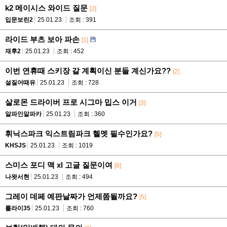
k2 메이시스 와이드 질문
[2]
입문보린2
25.01.23
조회 : 391
라이드 부츠 보아 파손
[1]
재후2
25.01.23
조회 : 452
이번 연휴때 스키장 갈 계획이신 분들 계신가요??
[2]
설질어때유
25.01.23
조회 : 728
살로몬 드라이버 프로 시그마 밉스 이거
[3]
알파인알파카
25.01.23
조회 : 360
휘닉스파크 익스트림파크 헬멧 필수인가요?
[5]
KHSJS
25.01.23
조회 : 1019
스미스 포디 맥 xl 고글 질문이여
[8]
나왓서현
25.01.23
조회 : 494
그레이 데페 예판날짜가 언제쯤될까요?
[5]
롤라이35
25.01.23
조회 : 760