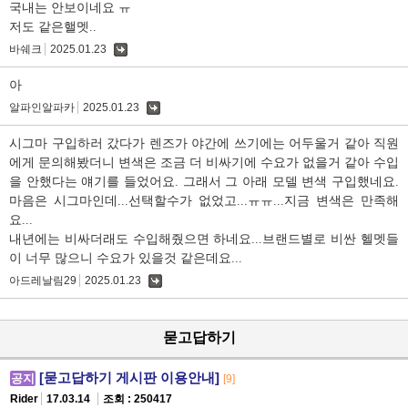
국내는 안보이네요 ㅠ
저도 같은핼멧..
바쉐크
2025.01.23
댓
글
아
알파인알파카
2025.01.23
댓
글
시그마 구입하러 갔다가 렌즈가 야간에 쓰기에는 어두울거 같아 직원
에게 문의해봤더니 변색은 조금 더 비싸기에 수요가 없을거 같아 수입
을 안했다는 얘기를 들었어요. 그래서 그 아래 모델 변색 구입했네요.
마음은 시그마인데...선택할수가 없었고...ㅠㅠ...지금 변색은 만족해
요...
내년에는 비싸더래도 수입해줬으면 하네요...브랜드별로 비싼 헬멧들
이 너무 많으니 수요가 있을것 같은데요...
아드레날림29
2025.01.23
댓
글
묻고답하기
[묻고답하기 게시판 이용안내]
공지
[9]
Rider
17.03.14
조회 : 250417