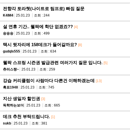
전향각 토라쳇(나이트로 팀프로) 빠짐 질문
K4IM4
25.01.23
조회 : 244
설 연휴 기간.. 웰팍에 학단 없겠죠??
[4]
숭숭숭
25.01.23
조회 : 499
택시 뒷자리에 158데크가 들어갈까요?
[8]
gudqls555
25.01.23
조회 : 634
웰팍 스프링 시즌권 발급관련 여러가지 질문 입니다.
[5]
츄러스짱~
25.01.23
조회 : 259
강습 커리큘럼이 사람마다 다른건 이해하겠는데
[13]
흑표1948
25.01.23
조회 : 745
지산 생일자 할인권
[3]
독학하는보더
25.01.23
조회 : 665
데크 추천 부탁드립니다.
[1]
sukb
25.01.23
조회 : 381