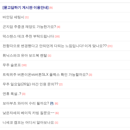
[묻고답하기 게시판 이용안내]
[9]
바인딩 세팅시
[1]
곤지암 주중권 재양도 가능한가요?
[4]
덕스탠스 데크 추천 부탁드립니다
[10]
전향각으로 변경했다고 안되던게 다되는 느낌입니다! 이게 맞나요??
[21]
휘닉스파크 유아 보드복 렌탈
[1]
무주 슬로프
[10]
트릭위주 버튼이온vs버튼SLX 플렉스 확인 가능할까요?
[3]
무주 일요일(26일) 야간 인원 문의??
[2]
연휴 폭설..?
[3]
보아부츠 와이어 수리 될까요?
[6]
낮은자세의 베이직 카빙 질문요~~
[6]
니세코 캠프는 어디서 알아보나요
[1]