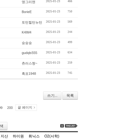
2025-01-23
466
앵그리맨
BorieE
2025-01-23
750
2025-01-23
569
토턴힐턴뉴턴
K4IM4
2025-01-23
244
2025-01-23
499
숭숭숭
gudqls555
2025-01-23
634
2025-01-23
259
츄러스짱~
2025-01-23
745
흑표1948
쓰기...
목록
끝 페이지
99
200
색
지산
하이원
휘닉스
O2(서학)