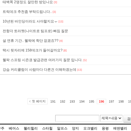
태백쪽 2명정도 잘만한 방있나요
[3]
트릭데크 추천좀 부탁드립니다..
[3]
10년된 바인딩이라도 사야할지요ㅜ
[13]
전향각 토라쳇(나이트로 팀프로) 빠짐 질문
설 연휴 기간.. 웰팍에 학단 없겠죠??
[4]
택시 뒷자리에 158데크가 들어갈까요?
[8]
웰팍 스프링 시즌권 발급관련 여러가지 질문 입니다.
[5]
강습 커리큘럼이 사람마다 다른건 이해하겠는데
[13]
첫 페이지
191
192
193
194
195
196
197
198
1
검
무주
베어스
웰리힐리
스타힐
알프스
양지
오크밸리
용평
에덴밸리