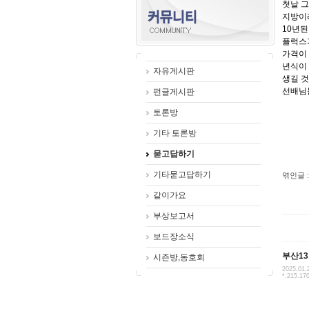
첫날 
지방이라
10년된
플럭스
가격이 
년식이
자유게시판
생길 것
선배님
펀글게시판
토론방
기타 토론방
묻고답하기
기타묻고답하기
엮인글 :
같이가요
부상보고서
보드장소식
부산1
시즌방,동호회
2025.01.
*.215.17