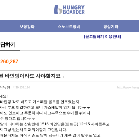
보딩강좌
스노보드장비
영상기타
[묻고답하기 이용안내]
답하기
수
260,287
년된 바인딩이라도 사야할지요ㅜ
턴뉴턴
*.36.139.134
http://www.hun
세요!
 바인딩 각도 바꾸고 가스페달 볼트를 안조였는지
가서 부츠 체결하려고 보니 가스페달이 없지 뭡니까ㅜㅜ
찾아도 안보이고 주문하려니 재고부족으로 수개월 뒤에나
 수 있다고 합니다ㅜㅜ
말에 타야하는 상황인데 1516 바인딩을(민트급) 12~15 사이쯤주고
지 그냥 없는채로 때워야할지 고민입니다.
 때운다쳐도 아직 시즌도 많이 남은터라 계속 없이 탈수도 없고