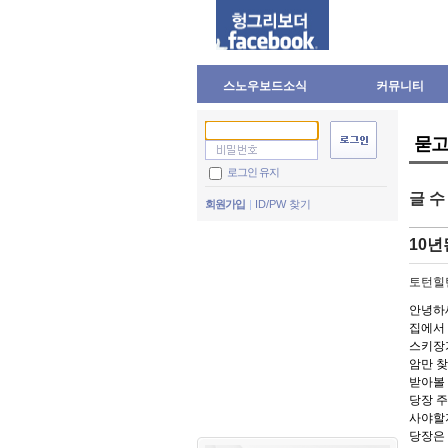
스노우보드소식
커뮤니티
묻고
로그인 유지
글 
회원가입
ID/PW 찾기
10
토턴힐
안녕하
집에서
스키장
암만 
받아볼
당장 주
사야할
당장은