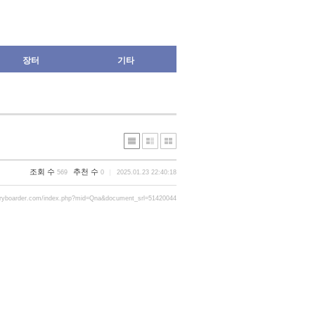
장터
기타
조회 수
추천 수
569
0
2025.01.23 22:40:18
gryboarder.com/index.php?mid=Qna&document_srl=51420044