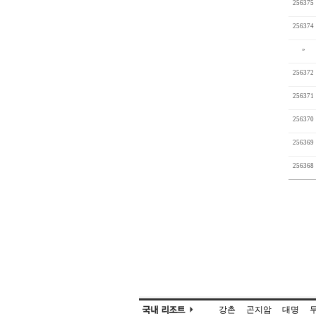
256375
256374
»
256372
256371
256370
256369
256368
강촌
곤지암
대명