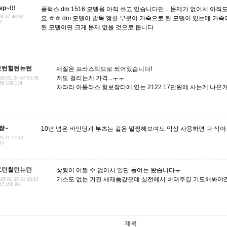
ep~!!!
플럭스 dm 1516 모델을 아직 쓰고 있습니다만... 문제가 없어서 아
24 07:48:02
요 ㅎㅎ dm 모델이 발목 앵클 부분이 가죽으로 된 모델이 있는데 가
2
된 모델이면 크게 문제 없을 것으로 봅니다
토턴힐턴뉴턴
재질은 프라스틱으로 되어있습니다!
저도 걸리는게 가격...ㅜㅜ
25.01.24 07:53:36
36.139.134
차라리 아틀라스 헝보장터에 있는 2122 17만원에 사는게 나은거
짱~
10년 넘은 바인딩과 부츠는 겉은 멀쩡해보여도 막상 사용하면 다 삭아
25 21:12:43
.17
토턴힐턴뉴턴
상황이 어쩔 수 없어서 일단 들여는 왔습니다ㅜ
기스도 없는 거진 새제품같은데 실전에서 버텨주길 기도해봐야
25.01.25 21:43:14
47.156.99
제목