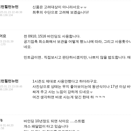
토턴힐턴뉴턴
신품은 고려대상이 아니라서요ㅜㅜ
최후의 수단으로 고려해 보겠습니다!
25.01.23 22:46:38
36.139.134
어요
전 0910, 1516 바인딩도 사용합니다.
공기접촉 최소화해서 보관을 어떻게 했느냐에 따라, 그리고 사용횟수나
23 23:01:39
0.170
네요.
민트급이면.. 직접보시고 판단하시겠지만, 나쁘지 않을 법도합니다. 
토턴힐턴뉴턴
1시즌도 제대로 사용안했다고 하더라구요.
사진상으로 상태는 무지 좋아보이는데 동년식이나 17년 이상 바
25.01.23 23:09:46
36.139.134
싸게 주고 사는 느낌이 강하게 드네요ㅜ
여건 생각하면 바로 사는게 맞긴 한데 하 ㅋㅋㅋ
T6
바인딩 10년정도 되면 삭아요 .....스트렙
24 01:44:20
개스 패달없이 타고 있습니다
9.58