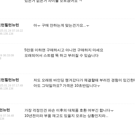
있는거 없는거 차이를 모르겠어요 ㅋ
토턴힐턴뉴턴
아ㅜ 구매 안하는게 맞는건가요...ㅜ
25.01.24 07:16:22
36.139.134
5만원 이하면 구매하시고 아니먼 구매하지 마세요
오래되어서 스트랩 똑 하고 부러질 수 있습니다
24 06:33:09
8
토턴힐턴뉴턴
저도 오래된 바인딩 챙겨갔다가 체결할때 부러진 경험이 있긴한
아도 그닥일까요? 가격은 10초반입니다ㅜ
25.01.24 07:17:49
36.139.134
턴뉴턴
가장 걱정인건 파손 이후의 대체품 호환 여부긴 합니다ㅜ
10년전이라 부품 재고도 있을지 모르는 상황인지라...
24 07:34:48
.134