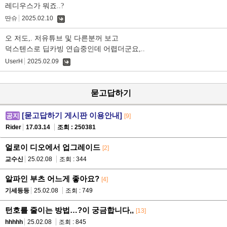
글
레디우스가 뭐죠..?
딴슈
2025.02.10
댓
글
오 저도,. 저유튜브 및 다른분꺼 보고
덕스텐스로 딥카빙 연습중인데 어렵더군요,..
UserH
2025.02.09
댓
글
묻고답하기
[묻고답하기 게시판 이용안내]
공지
[9]
Rider
17.03.14
조회 : 250381
얼로이 디오에서 업그레이드
[2]
교수신
25.02.08
조회 : 344
알파인 부츠 어느게 좋아요?
[4]
기세등등
25.02.08
조회 : 749
턴호를 줄이는 방법…?이 궁금합니다,,
[13]
hhhhh
25.02.08
조회 : 845