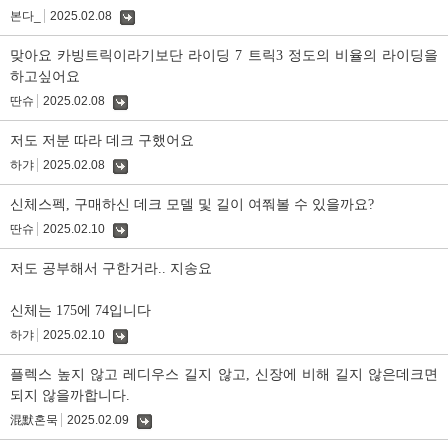
본다_
2025.02.08
댓
글
맞아요 카빙트릭이라기보단 라이딩 7 트릭3 정도의 비율의 라이딩을
하고싶어요
딴슈
2025.02.08
댓
글
저도 저분 따라 데크 구했어요
하갸
2025.02.08
댓
글
신체스펙, 구매하신 데크 모델 및 길이 여쭤볼 수 있을까요?
딴슈
2025.02.10
댓
글
저도 공부해서 구한거라.. 지송요
신체는 175에 74입니다
하갸
2025.02.10
댓
글
플렉스 높지 않고 레디우스 길지 않고, 신장에 비해 길지 않은데크면
되지 않을까합니다.
混默혼묵
2025.02.09
댓