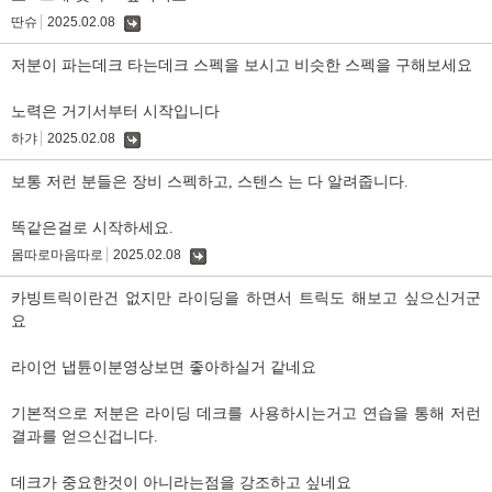
딴슈
2025.02.08
댓
글
저분이 파는데크 타는데크 스펙을 보시고 비슷한 스펙을 구해보세요
노력은 거기서부터 시작입니다
하갸
2025.02.08
댓
글
보통 저런 분들은 장비 스펙하고, 스텐스 는 다 알려줍니다.
똑같은걸로 시작하세요.
몸따로마음따로
2025.02.08
댓
글
카빙트릭이란건 없지만 라이딩을 하면서 트릭도 해보고 싶으신거군
요
라이언 냅튠이분영상보면 좋아하실거 같네요
기본적으로 저분은 라이딩 데크를 사용하시는거고 연습을 통해 저런
결과를 얻으신겁니다.
데크가 중요한것이 아니라는점을 강조하고 싶네요