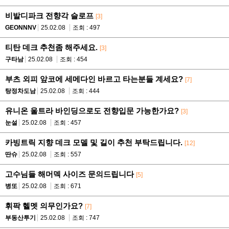
비발디파크 전향각 슬로프
[3]
GEONNNV
25.02.08
조회 : 497
티탄 데크 추천좀 해주세요.
[3]
구타남
25.02.08
조회 : 454
부츠 외피 앞코에 세메다인 바르고 타는분들 계세요?
[7]
탕정차도남
25.02.08
조회 : 444
유니온 울트라 바인딩으로도 전향입문 가능한가요?
[3]
눈설
25.02.08
조회 : 457
카빙트릭 지향 데크 모델 및 길이 추천 부탁드립니다.
[12]
딴슈
25.02.08
조회 : 557
고수님들 해머덱 사이즈 문의드립니다
[5]
병또
25.02.08
조회 : 671
휘팍 헬멧 의무인가요?
[7]
부동산투기
25.02.08
조회 : 747