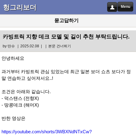
헝그리보더
Menu
묻고답하기
카빙트릭 지향 데크 모델 및 길이 추천 부탁드립니다.
by
딴슈
| 2025.02.08 |
|
본문 건너뛰기
안녕하세요
과거부터 카빙트릭 관심 있었는데 최근 일본 보더 쇼츠 보다가 정
말 연습하고 싶어져서요..!
조건은 아래와 같습니다.
- 덕스탠스 (전향X)
- 땅콩데크 (해머X)
반한 영상은
https://youtube.com/shorts/3WBXNdNTxCw?