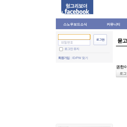
스노우보드소식
커뮤니티
묻고
로그인 유지
회원가입
ID/PW 찾기
권한이
로그인