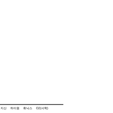
지산
하이원
휘닉스
O2(서학)