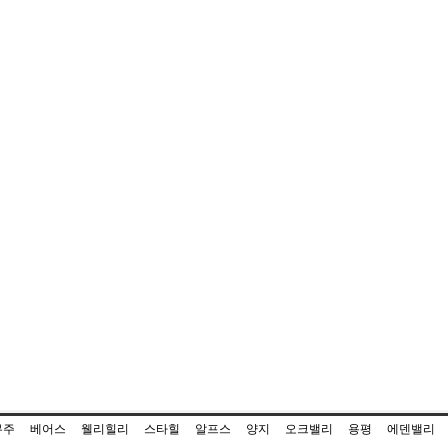
무주
베어스
웰리힐리
스타힐
알프스
양지
오크밸리
용평
에덴밸리