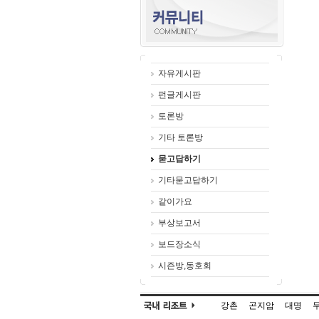
자유게시판
펀글게시판
토론방
기타 토론방
묻고답하기
기타묻고답하기
같이가요
부상보고서
보드장소식
시즌방,동호회
강촌
곤지암
대명