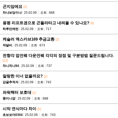
곤지암에요
[3]
차냐보딩이냐
25.02.09
조회 : 668
용평 리프트권으로 곤돌라타고 내려올 수 있나요?
[4]
하루만에턴
25.02.09
조회 : 717
케슬러 엑스카브169 추금교환
[2]
작달비
25.02.09
조회 : 673
전향각 업언웨 다운언웨 각각의 장점 및 구분방법 질문드립니다.
[22]
차니차니94
25.02.09
조회 : 737
말랑한 이너 없을까요?
[2]
감귤추적자
25.02.09
조회 : 742
파워텍터 보호대
[1]
똥미니얌
25.02.09
조회 : 688
시막 연식마다 차이
[5]
초보보더0304
25.02.09
조회 : 743