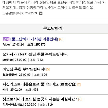
매장에서 하는게 아니라 전문업체로 보낸뒤 작업후 매장으로 다시 가
져오기에.. 업체 상황에따라 일주일~ 그이상 걸릴수도 있어요
소원을말해봐
2025.02.09
댓
글
묻고답하기
[묻고답하기 게시판 이용안내]
공지
[9]
Rider
17.03.14
조회 : 250370
오가사카 ct-s 바인딩 추천 부탁드립니다.
borinee
25.02.09
조회 : 382
바인딩 추천 부탁드립니다!
[5]
월요일좋아
25.02.09
조회 : 606
지산리조트 레몬슬로프 문의드려요 (초보강습)
[2]
쌍미
25.02.09
조회 : 458
삿포로시내에 보드샾 큰곳 아시는분 계실까요?
[7]
참치에마요네즈
25.02.09
조회 : 819