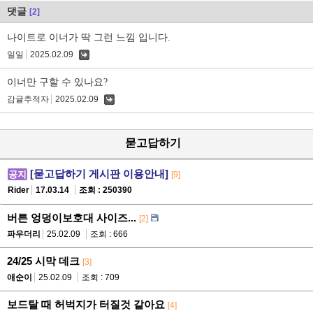
댓글
[2]
나이트로 이너가 딱 그런 느낌 입니다.
일일
2025.02.09
댓
글
이너만 구할 수 있나요?
감귤추적자
2025.02.09
댓
글
묻고답하기
[묻고답하기 게시판 이용안내]
공지
[9]
Rider
17.03.14
조회 : 250390
버튼 엉덩이보호대 사이즈...
[2]
파우더리
25.02.09
조회 : 666
24/25 시막 데크
[3]
애순이
25.02.09
조회 : 709
보드탈 때 허벅지가 터질것 같아요
[4]