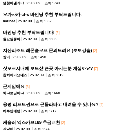
널찾아낼거야
25.02.09
조회 : 743
오가사카 ct-s 바인딩 추천 부탁드립니다.
borinee
25.02.09
조회 : 382
바인딩 추천 부탁드립니다!
[5]
월요일좋아
25.02.09
조회 : 606
지산리조트 레몬슬로프 문의드려요 (초보강습)
[2]
쌍미
25.02.09
조회 : 458
삿포로시내에 보드샾 큰곳 아시는분 계실까요?
[7]
참치에마요네즈
25.02.09
조회 : 819
곤지암에요
[3]
차냐보딩이냐
25.02.09
조회 : 668
용평 리프트권으로 곤돌라타고 내려올 수 있나요?
[4]
하루만에턴
25.02.09
조회 : 717
케슬러 엑스카브169 추금교환
[2]
작달비
25.02.09
조회 : 674