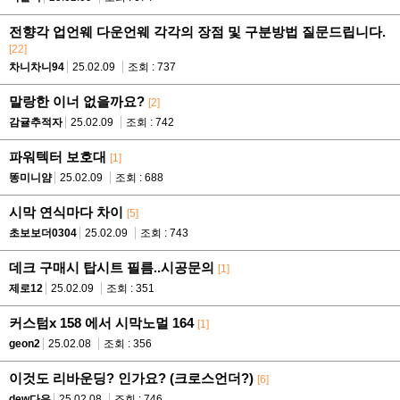
전향각 업언웨 다운언웨 각각의 장점 및 구분방법 질문드립니다.
[22]
차니차니94
25.02.09
조회 : 737
말랑한 이너 없을까요?
[2]
감귤추적자
25.02.09
조회 : 742
파워텍터 보호대
[1]
똥미니얌
25.02.09
조회 : 688
시막 연식마다 차이
[5]
초보보더0304
25.02.09
조회 : 743
데크 구매시 탑시트 필름..시공문의
[1]
제로12
25.02.09
조회 : 351
커스텀x 158 에서 시막노멀 164
[1]
geon2
25.02.08
조회 : 356
이것도 리바운딩? 인가요? (크로스언더?)
[6]
dew다은
25.02.08
조회 : 746