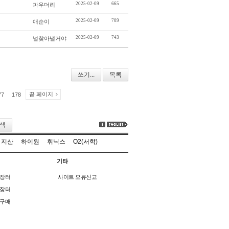
2025-02-09
665
파우더리
2025-02-09
709
애순이
2025-02-09
743
널찾아낼거야
쓰기...
목록
끝 페이지
77
178
색
지산
하이원
휘닉스
O2(서학)
기타
장터
사이트 오류신고
장터
구매