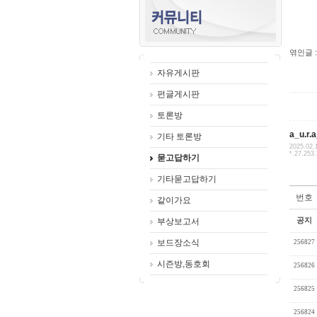
엮인글 :
자유게시판
펀글게시판
토론방
a_u.r.
기타 토론방
2025.02.
*.27.253
묻고답하기
기타묻고답하기
번호
같이가요
공지
부상보고서
보드장소식
256827
시즌방,동호회
256826
256825
256824