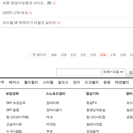
버튼 엉덩이보호대 사이즈...
[2]
24/25 시막 데크
[3]
보드탈 때 허벅지가 터질것 같아요
[4]
첫 페이지
169
170
171
172
173
174
175
176
1
검
무주
베어스
웰리힐리
스타힐
알프스
양지
오크밸리
용평
에덴밸리
보딩강좌
스노보드장비
영상기타
장터
SKY 보딩강좌
장비리뷰
헝글TV
보드
SKY 칼럼
장비사용기
동영상자료실
일반
헝그리보더 FAQ
데크
헝그리사진첩
공동
강습게시판
바인딩
일반사진첩
누구나칼럼
부츠
보딩음악