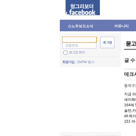
스노우보드소식
커뮤니티
묻고
로그인 유지
글 
회원가입
ID/PW 찾기
데크
동작구
지금 라
세미헤머
164에
슬턴,카
xlt 
151 