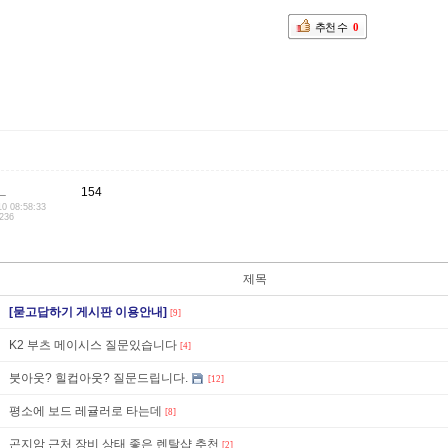
추천 수
0
a_
154
10 08:58:33
.236
제목
[묻고답하기 게시판 이용안내]
[9]
K2 부츠 메이시스 질문있습니다
[4]
붓아웃? 힐컵아웃? 질문드립니다.
[12]
평소에 보드 레귤러로 타는데
[8]
곤지암 근처 장비 상태 좋은 렌탈샵 추천
[2]