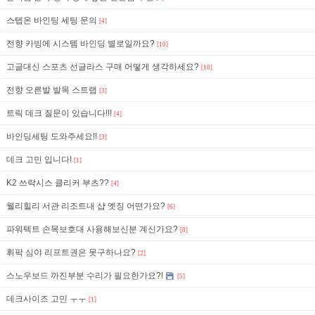
스텝온 바인팅 세팅 문의
[4]
전향 카빙에 시스템 바인딩 별로일까요?
[10]
고글대신 스포츠 선글라스 구매 어떻게 생각하세요?
[10]
전향 오른발 발목 스트랩
[3]
트릭 데크 질문이 있습니다!!!
[4]
바인딩세팅 도와주세요!!
[3]
데크 고민 입니다!
[1]
K2 쓰락시스 클리커 부츠??
[4]
웰리힐리 서관 리조트내 샵 엣징 어떤가요?
[6]
파워텍트 손목보호대 사용해보신분 계신가요?
[8]
휘팍 심야 리프트권은 못구하나요?
[2]
스노우보드 까진부분 수리가 필요한가요?!
[5]
데크사이즈 고민 ㅜㅜ
[1]