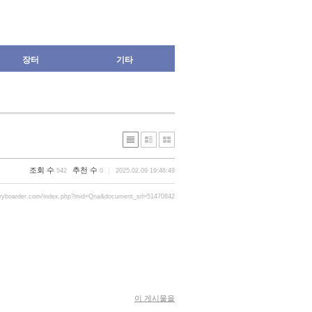
장터
기타
조회 수
추천 수
542
0
2025.02.09 19:46:49
gryboarder.com/index.php?mid=Qna&document_srl=51470842
이 게시물을