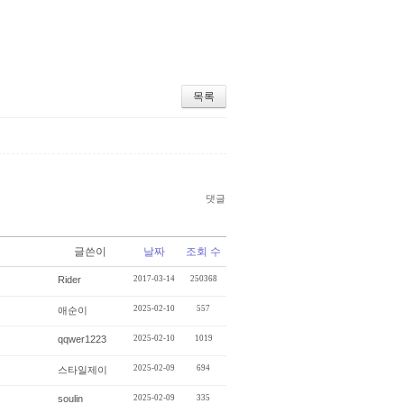
목록
댓글
글쓴이
날짜
조회 수
Rider
2017-03-14
250368
2025-02-10
557
애순이
qqwer1223
2025-02-10
1019
2025-02-09
694
스타일제이
soulin
2025-02-09
335