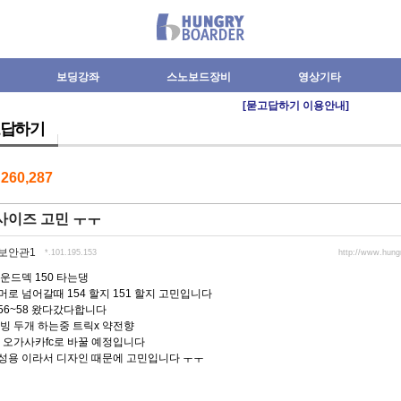
보딩강좌
스노보드장비
영상기타
[묻고답하기 이용안내]
답하기
수
260,287
사이즈 고민 ㅜㅜ
보안관1
*.101.195.153
http://www.hun
운드덱 150 타는댕
로 넘어갈때 154 할지 151 할지 고민입니다
 56~58 왔다갔다합니다
빙 두개 하는중 트릭x 약전향
에서 오가사카fc로 바꿀 예정입니다
여성용 이라서 디자인 때문에 고민입니다 ㅜㅜ