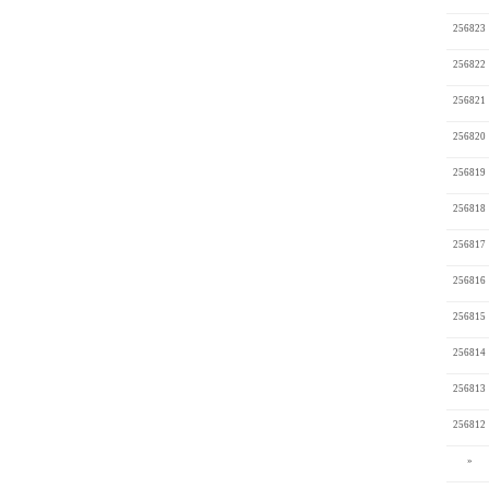
256823
256822
256821
256820
256819
256818
256817
256816
256815
256814
256813
256812
»