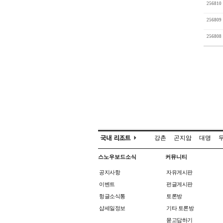
256810
256809
256808
강촌
곤지암
대명
스노우보드소식
커뮤니티
공지사항
자유게시판
이벤트
펀글게시판
헝글소식통
토론방
샵세일정보
기타 토론방
묻고답하기