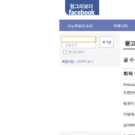
스노우보드소식
커뮤니티
묻고
로그인 유지
글 
회원가입
ID/PW 찾기
휘팍
rhrkaa
오랜만
맆권이 
지방에
심야때