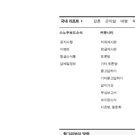
강촌
곤지암
대명
스노우보드소식
커뮤니티
공지사항
자유게시판
이벤트
펀글게시판
헝글소식통
토론방
샵세일정보
기타 토론방
묻고답하기
기타묻고답하기
같이가요
부상보고서
보드장소식
시즌방, 동호회