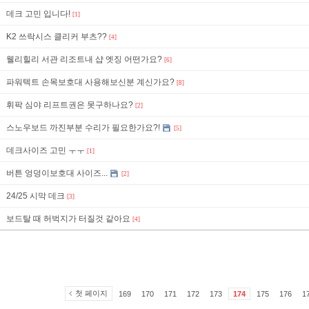
데크 고민 입니다!
[1]
K2 쓰락시스 클리커 부츠??
[4]
웰리힐리 서관 리조트내 샵 엣징 어떤가요?
[6]
파워텍트 손목보호대 사용해보신분 계신가요?
[8]
휘팍 심야 리프트권은 못구하나요?
[2]
스노우보드 까진부분 수리가 필요한가요?!
[5]
데크사이즈 고민 ㅜㅜ
[1]
버튼 엉덩이보호대 사이즈...
[2]
24/25 시막 데크
[3]
보드탈 때 허벅지가 터질것 같아요
[4]
첫 페이지
169
170
171
172
173
174
175
176
1