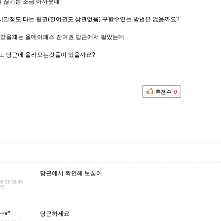
권 끊기는 조금 아까운데
2시간정도 타는 맆권(잔여권도 상관없음) 구할수있는 방법은 없을까요?
 갔을때는 올데이패스 잔여권 당근에서 팔았는데
도 당근에 올라오는것들이 있을까요?
추천 수
0
당근에서 확인해 보심이
09 21:39:45
.55
~v*
당근하세요