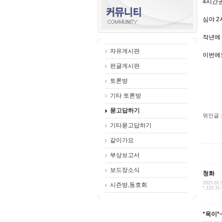
4시간
심야 
작년에
자유게시판
이번에
펀글게시판
토론방
기타 토론방
묻고답하기
엮인글 :
기타묻고답하기
같이가요
부상보고서
보드장소식
청화
2025.02.
시즌방,동호회
*.122.31
*욱이*~