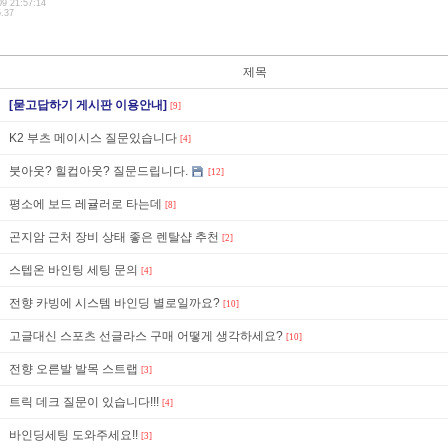
09 21:57:14
5.37
제목
[묻고답하기 게시판 이용안내]
[9]
K2 부츠 메이시스 질문있습니다
[4]
붓아웃? 힐컵아웃? 질문드립니다.
[12]
평소에 보드 레귤러로 타는데
[8]
곤지암 근처 장비 상태 좋은 렌탈샵 추천
[2]
스텝온 바인팅 세팅 문의
[4]
전향 카빙에 시스템 바인딩 별로일까요?
[10]
고글대신 스포츠 선글라스 구매 어떻게 생각하세요?
[10]
전향 오른발 발목 스트랩
[3]
트릭 데크 질문이 있습니다!!!
[4]
바인딩세팅 도와주세요!!
[3]