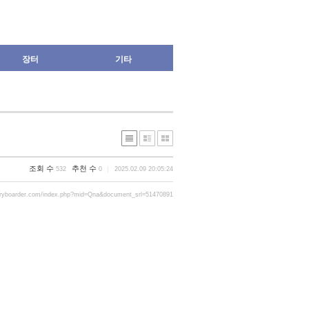
장터
기타
조회 수
추천 수
532
0
2025.02.09 20:05:24
gryboarder.com/index.php?mid=Qna&document_srl=51470891