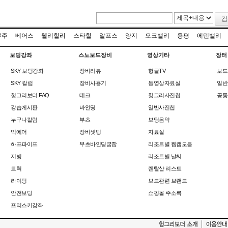
검
무주
베어스
웰리힐리
스타힐
알프스
양지
오크밸리
용평
에덴밸리
보딩강좌
스노보드장비
영상기타
장터
SKY 보딩강좌
장비리뷰
헝글TV
보드
SKY 칼럼
장비사용기
동영상자료실
일반
헝그리보더 FAQ
데크
헝그리사진첩
공동
강습게시판
바인딩
일반사진첩
누구나칼럼
부츠
보딩음악
빅에어
장비셋팅
자료실
하프파이프
부츠바인딩궁합
리조트별 웹캠모음
지빙
리조트별 날씨
트릭
렌탈샵 리스트
라이딩
보드관련 브랜드
안전보딩
쇼핑몰 주소록
프리스키강좌