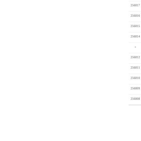
256817
256816
256815
256814
»
256812
256811
256810
256809
256808