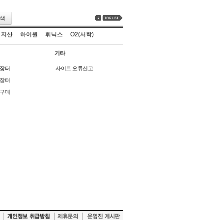
색
지산
하이원
휘닉스
O2(서학)
기타
장터
사이트 오류신고
장터
구매