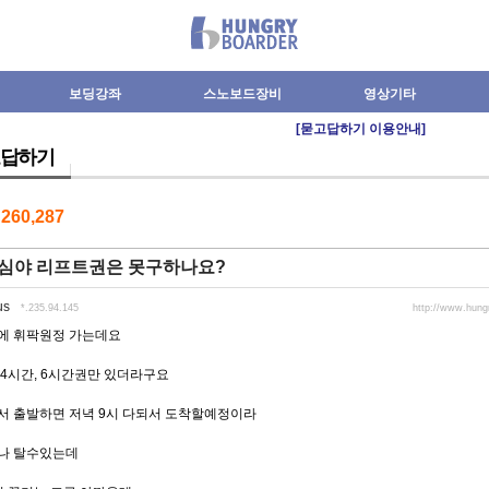
보딩강좌
스노보드장비
영상기타
[묻고답하기 이용안내]
답하기
수
260,287
 심야 리프트권은 못구하나요?
us
*.235.94.145
http://www.hun
에 휘팍원정 가는데요
4시간, 6시간권만 있더라구요
서 출발하면 저녁 9시 다되서 도착할예정이라
나 탈수있는데