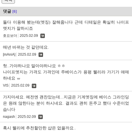
댓글
[6]
둘다 이용해 봤는데(엣징) 잘해줌니다 근데 디테일은 확실히 나이프
엣지가 잘하시죠
호요보더
2025.02.09
댓
글
매년 바뀌는 것 같던데요.
[mAniA]
2025.02.09
댓
글
헛..가야하나요 말아야하나요 ㅎㅎ
나이프엣지는 가격도 가격인데 주베이스가 용평 웰리라 가기가 애매
하네요 ㅠ
VIS
2025.02.09
댓
글
가지마세요. 예전엔 괜찬았는데...지금은 기계엣징에 베이스 그라인딩
은 원래 않한다는 분이 하시네요. 결과도 괜히 돈주고 했다 수준이었
습니다
nagash
2025.02.09
댓
글
혹시 웰리에 추천할만한 샵은 없을까요..