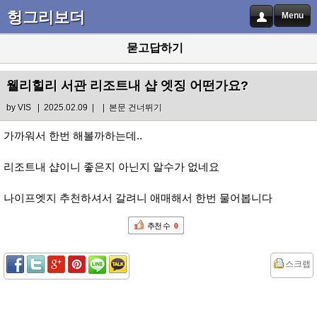
헝그리보더
Menu
묻고답하기
웰리힐리 서관 리조트내 샵 엣징 어떤가요?
by
VIS
| 2025.02.09 |
|
본문 건너뛰기
가까워서 한번 해볼까하는데..
리조트내 샵이니 좋은지 아닌지 알수가 없네요
나이프엣지 추천하셔서 갈려니 애매해서 한번 물어봅니다
추천 수
0
스크랩