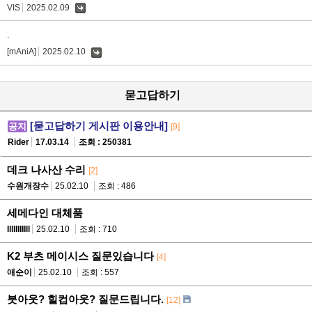
VIS
2025.02.09
댓
글
.
[mAniA]
2025.02.10
댓
글
묻고답하기
[묻고답하기 게시판 이용안내]
공지
[9]
Rider
17.03.14
조회 : 250381
데크 나사산 수리
[2]
수원개장수
25.02.10
조회 : 486
세메다인 대체품
IlllIIIIIll
25.02.10
조회 : 710
K2 부츠 메이시스 질문있습니다
[4]
애순이
25.02.10
조회 : 557
붓아웃? 힐컵아웃? 질문드립니다.
[12]