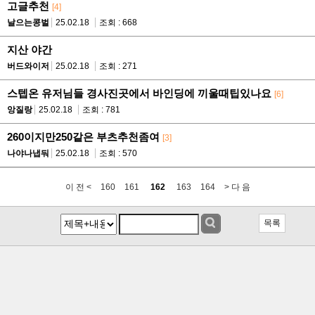
고글추천
[4]
날으는콩벌
25.02.18
조회 : 668
지산 야간
버드와이저
25.02.18
조회 : 271
스텝온 유저님들 경사진곳에서 바인딩에 끼울때팁있나요
[6]
앙질랑
25.02.18
조회 : 781
260이지만250같은 부츠추천좀여
[3]
나야나냅둬
25.02.18
조회 : 570
이 전 <
160
161
162
163
164
> 다 음
목록