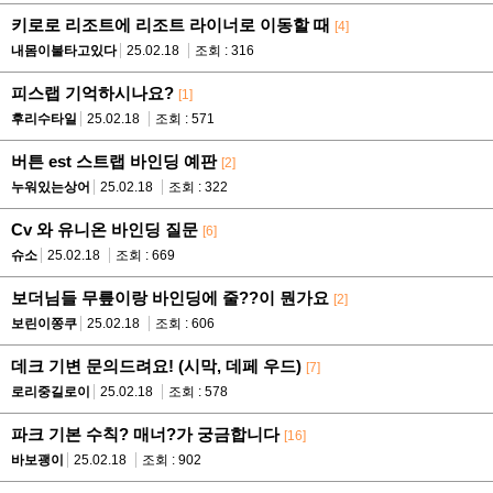
키로로 리조트에 리조트 라이너로 이동할 때
[4]
내몸이불타고있다
25.02.18
조회 : 316
피스랩 기억하시나요?
[1]
후리수타일
25.02.18
조회 : 571
버튼 est 스트랩 바인딩 예판
[2]
누워있는상어
25.02.18
조회 : 322
Cv 와 유니온 바인딩 질문
[6]
슈소
25.02.18
조회 : 669
보더님들 무릎이랑 바인딩에 줄??이 뭔가요
[2]
보린이쫑쿠
25.02.18
조회 : 606
데크 기변 문의드려요! (시막, 데페 우드)
[7]
로리중길로이
25.02.18
조회 : 578
파크 기본 수칙? 매너?가 궁금합니다
[16]
바보괭이
25.02.18
조회 : 902