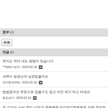
첨부
[2]
목록
댓글
[6]
엣지는 깍아 내는 방법이 있습니다
™판때기보더
2025.02.18
댓
글
크랙이 생겼는데 상관없을까요
아이폰어려워
2025.02.18
댓
글
방법없어요 엣징으로 잡을수도 없고 버만 제거 하고 타세요
호요보더
2025.02.18
댓
글
금 간거는 사실 엣지 시작과 끝부분에 마감처리한부분은 아예 끊어져