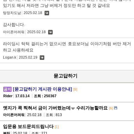
있기도 해서 저라면 그냥 버제거 정도만 하고 탈 것 같네요
탕정차도남
2025.02.18
댓
글
감사합니다.
아이폰어려워
2025.02.18
댓
글
라이딩시 턱턱 걸리는거 없으시면 호요보더님 이야기처럼 버만 제거
하고 사용하세요
Logan.k
2025.02.19
댓
글
묻고답하기
[묻고답하기 게시판 이용안내]
공지
[9]
Rider
17.03.14
조회 : 250367
엣지가 콕 찍혀서 금이 가버렸는데ㅜ 수리가능할까요
[6]
아이폰어려워
25.02.18
조회 : 813
입문용 보드문의드립니다
[1]
븡틴
25.02.18
조회 : 271