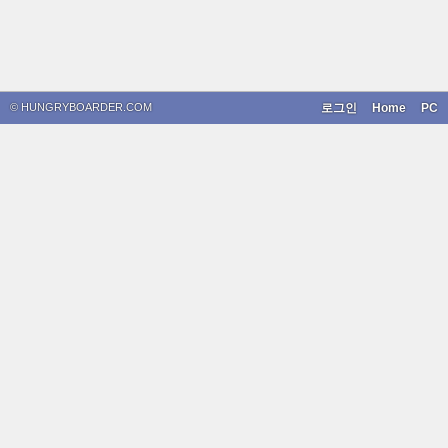
© HUNGRYBOARDER.COM
로그인
Home
PC