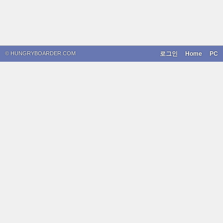
© HUNGRYBOARDER.COM
로그인
Home
PC