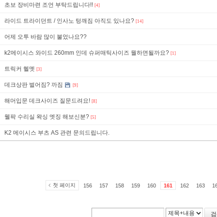
초보 장비마련 조언 부탁드립니다!!
[4]
라이드 트라이던트 / 인사노 텅깨짐 아직도 있나요?
[14]
어제 오투 바람 많이 불었나요??
k2메이시스 와이드 260mm 인데 슈퍼매틱사이즈 뭘하면될까요?
[1]
트릭커 헬멧
[3]
데크상판 벌어짐? 까짐
[9]
해머입문 데크사이즈 질문드려요!
[8]
웰팍 수리실 왁싱 엣징 해보신분?
[5]
K2 메이시스 부츠 AS 관련 문의드립니다.
첫 페이지
156
157
158
159
160
161
162
163
1
검