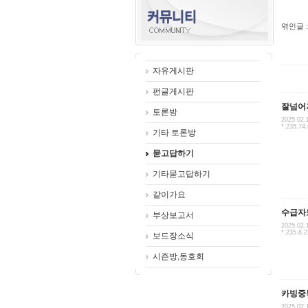
엮인글 :
자유게시판
펀글게시판
잘넘어
토론방
2025.02.
*.235.74
기타 토론방
묻고답하기
기타묻고답하기
같이가요
수급자
부상보고서
2025.02.
*.235.6.
보드장소식
시즌방,동호회
카빙중
2025.02.