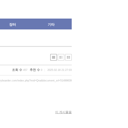
장터
기타
조회 수
추천 수
457
0
2025.02.18 21:27:03
gryboarder.com/index.php?mid=Qna&document_srl=51499839
이 게시물을