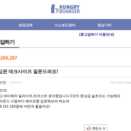
보딩강좌
스노보드장비
영상기타
[묻고답하기 이용안내]
답하기
수
260,287
입문 데크사이즈 질문드려요!
반장
*.102.11.3
http://www.hun
/270
단 세미해머 딜라이트,트러스트 생각중입니다 2년차 중상급 슬로프는 가능해요
 올라운드 사용하다 해머전향 입문해보려 하는데
8 161 165중에 어떤게 좋을까요!
추천 수
0