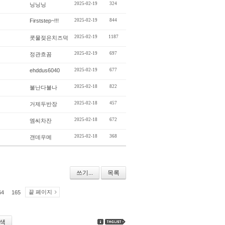
2025-02-19
324
닝닝닝
Firststep~!!!
2025-02-19
844
2025-02-19
1187
콧물젖은치즈덕
2025-02-19
697
정관흐꼼
ehddus6040
2025-02-19
677
2025-02-18
822
불난다불나
2025-02-18
457
거제두반장
2025-02-18
672
엠씨차잔
2025-02-18
368
갠데우메
쓰기...
목록
끝 페이지
64
165
색