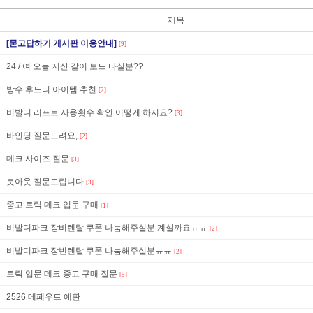
제목
[묻고답하기 게시판 이용안내]
[9]
24 / 여 오늘 지산 같이 보드 타실분??
방수 후드티 아이템 추천
[2]
비발디 리프트 사용횟수 확인 어떻게 하지요?
[3]
바인딩 질문드려요,
[2]
데크 사이즈 질문
[3]
붓아웃 질문드립니다
[3]
중고 트릭 데크 입문 구매
[1]
비발디파크 장비렌탈 쿠폰 나눔해주실분 계실까요ㅠㅠ
[2]
비발디파크 장빈렌탈 쿠폰 나눔해주실분ㅠㅠ
[2]
트릭 입문 데크 중고 구매 질문
[5]
2526 데페우드 예판