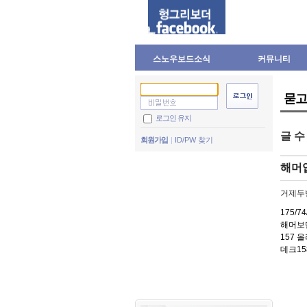
스노우보드소식
커뮤니티
묻고
로그인 유지
글 
회원가입
ID/PW 찾기
해머
거제두
175/74
해머보
157
데크15