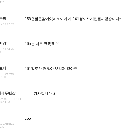
.128
구리
158은짧은감이있어보이네여 161정도쓰시면될꺼같습니다~
19 10:07:52
8
반장
165는 너무 크겠죠..?
19 10:14:45
3
보더
161정도가 괜찮아 보일꺼 같아요
19 10:57:59
0.160
거제두반장
감사합니다 :)
25.02.19 11:31:17
102.11.3
165
19 17:58:31
.239