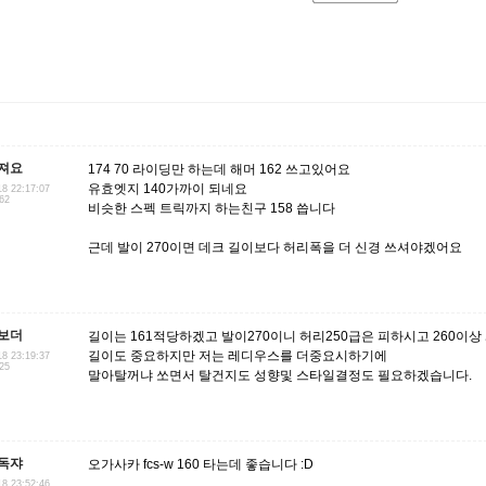
져요
174 70 라이딩만 하는데 해머 162 쓰고있어요
유효엣지 140가까이 되네요
18 22:17:07
.62
비슷한 스펙 트릭까지 하는친구 158 씁니다
근데 발이 270이면 데크 길이보다 허리폭을 더 신경 쓰셔야겠어요
보더
길이는 161적당하겠고 발이270이니 허리250급은 피하시고 260이
길이도 중요하지만 저는 레디우스를 더중요시하기에
18 23:19:37
225
말아탈꺼냐 쏘면서 탈건지도 성향및 스타일결정도 필요하겠습니다.
독쟈
오가사카 fcs-w 160 타는데 좋습니다 :D
18 23:52:46