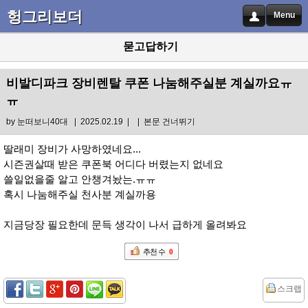
헝그리보더
Menu
묻고답하기
비발디파크 장비렌탈 쿠폰 나눔해주실분 계실까요ㅠ
ㅠ
by
눈떠보니40대
| 2025.02.19 |
|
본문 건너뛰기
딸래미 장비가 사망하였네요...
시즌권살때 받은 쿠폰북 어디다 버렸는지 없네요
쓸일없을줄 알고 안챙겨놨는.ㅠㅠ
혹시 나눔해주실 천사분 계실까용
지금당장 필요한데 문득 생각이 나서 급하게 올려봐요
추천 수
0
스크랩