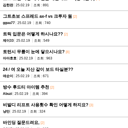
김한판
25.02.19
조회 : 891
그트초보 스프레드 ax-f vs 크루자 웜
[2]
gguu77
25.02.19
조회 : 740
트릭 입문은 어떻게 하시나요??
[2]
제이33
25.02.19
조회 : 549
토턴시 무릎이 눈에 닿으시나요?
[8]
아아호호
25.02.19
조회 : 963
24 / 여 오늘 지산 같이 보드 타실분??
애순이
25.02.19
조회 : 671
방수 후드티 아이템 추천
[2]
Abuzi
25.02.19
조회 : 394
비발디 리프트 사용횟수 확인 어떻게 하지요?
[3]
냥만
25.02.19
조회 : 324
바인딩 질문드려요,
[2]