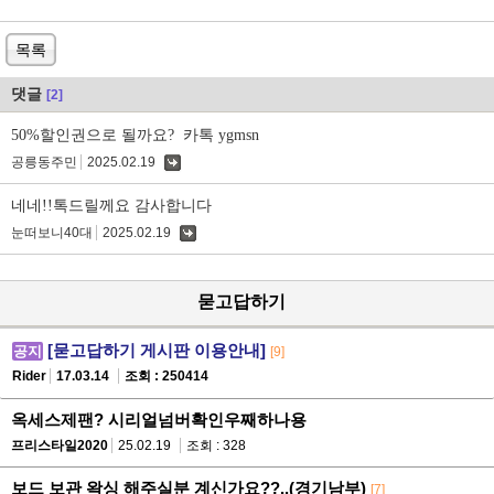
목록
댓글
[2]
50%할인권으로 될까요? 카톡 ygmsn
공릉동주민
2025.02.19
댓
글
네네!!톡드릴께요 감사합니다
눈떠보니40대
2025.02.19
댓
글
묻고답하기
[묻고답하기 게시판 이용안내]
공지
[9]
Rider
17.03.14
조회 : 250414
옥세스제팬? 시리얼넘버확인우째하나용
프리스타일2020
25.02.19
조회 : 328
보드 보관 왁싱 해주실분 계신가요??..(경기남부)
[7]