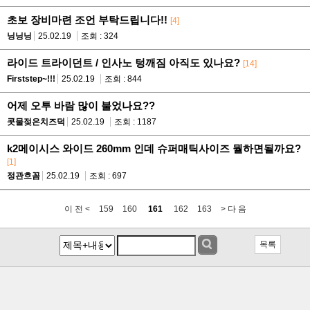
초보 장비마련 조언 부탁드립니다!!
[4]
닝닝닝
25.02.19
조회 : 324
라이드 트라이던트 / 인사노 텅깨짐 아직도 있나요?
[14]
Firststep~!!!
25.02.19
조회 : 844
어제 오투 바람 많이 불었나요??
콧물젖은치즈덕
25.02.19
조회 : 1187
k2메이시스 와이드 260mm 인데 슈퍼매틱사이즈 뭘하면될까요?
[1]
정관흐꼼
25.02.19
조회 : 697
이 전 <
159
160
161
162
163
> 다 음
목록