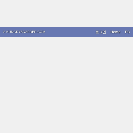
© HUNGRYBOARDER.COM
로그인
Home
PC