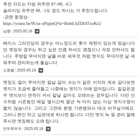
추천 각도는 카빙 위주면 87~88, -0,5
슬라이딩 위주면 88, -1도 정도 하시는 거 추천드립니다.
-관련 동영상-
https://youtu.be/9Usx-oPzpmQ?si=6h4eLbZDI4TxoKe2
님향
2025.05.16
댓
글
베이스 그라인딩의 경우는 어느정도의 횟수 제한이 있는게 맞습니다
만 엣징의 경우는 하고 싶은 만큼 하셔도 괜찮으니 걱정 안하셔도 됩
니다. 주방칼 무뎌지면 날을 바로 세우것 처럼 엣지도 무뎌지면 날 세
워주며 관리하는게 좋습니다
소원별
2025.05.16
댓
글
엣징도 칼이 무뎌지면 칼날 갈아 쓰는거 같은 이치라 계속 갈다보면
엣지가 조금씩 줄어들고 나중에는 엣지가 아예 없어집니다. 칼같은경
우 엣지보다 면적이 커서 칼날 갈아도 오래쓰는 경우입니다. 다만 선
수처럼 시즌동안 매일 몇시간씩 몇년 씩 타지 않는 이상 엣지수명이
짧지 않습니다. 그리고 그전에 분명 기변병와서 데크 바꾸실거예요.
그러니 본인 하고 싶은데로 하시면 됩니다. 다만 엣지 녹 등 관리 잘해
주시면 엣징해도 오래 탑니다.
만두루우우
2025.05.16
댓
글