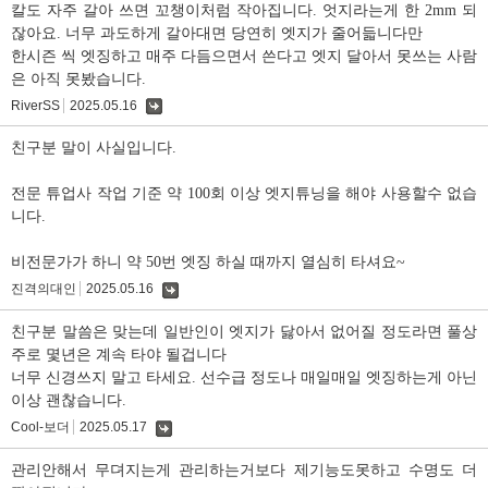
칼도 자주 갈아 쓰면 꼬챙이처럼 작아집니다. 엇지라는게 한 2mm 되
잖아요. 너무 과도하게 갈아대면 당연히 엣지가 줄어듧니다만
한시즌 씩 엣징하고 매주 다듬으면서 쓴다고 엣지 달아서 못쓰는 사람
은 아직 못봤습니다.
RiverSS
2025.05.16
댓
글
친구분 말이 사실입니다.
전문 튜업사 작업 기준 약 100회 이상 엣지튜닝을 해야 사용할수 없습
니다.
비전문가가 하니 약 50번 엣징 하실 때까지 열심히 타셔요~
진격의대인
2025.05.16
댓
글
친구분 말씀은 맞는데 일반인이 엣지가 닳아서 없어질 정도라면 풀상
주로 몇년은 계속 타야 될겁니다
너무 신경쓰지 말고 타세요. 선수급 정도나 매일매일 엣징하는게 아닌
이상 괜찮습니다.
Cool-보더
2025.05.17
댓
글
관리안해서 무뎌지는게 관리하는거보다 제기능도못하고 수명도 더