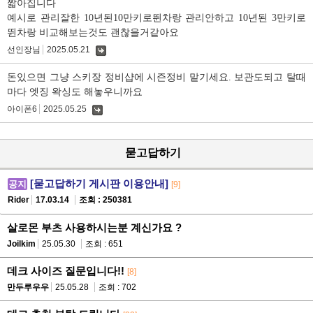
짧아집니다
예시로 관리잘한 10년된10만키로뛴차랑 관리안하고 10년된 3만키로
뛴차랑 비교해보는것도 괜찮을거같아요
선인장님
2025.05.21
댓
글
돈있으면 그냥 스키장 정비샵에 시즌정비 맡기세요. 보관도되고 탈때
마다 엣징 왁싱도 해놓우니까요
아이폰6
2025.05.25
댓
글
묻고답하기
[묻고답하기 게시판 이용안내]
공지
[9]
Rider
17.03.14
조회 : 250381
살로몬 부츠 사용하시는분 계신가요 ?
Joilkim
25.05.30
조회 : 651
데크 사이즈 질문입니다!!
[8]
만두루우우
25.05.28
조회 : 702