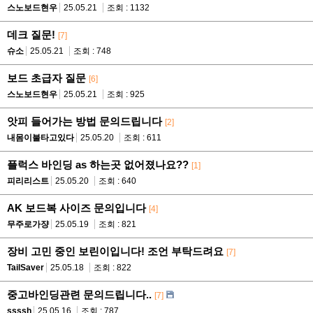
스노보드현우
25.05.21
조회 : 1132
데크 질문!
[7]
슈소
25.05.21
조회 : 748
보드 초급자 질문
[6]
스노보드현우
25.05.21
조회 : 925
앗피 들어가는 방법 문의드립니다
[2]
내몸이불타고있다
25.05.20
조회 : 611
플럭스 바인딩 as 하는곳 없어졌나요??
[1]
피리리스트
25.05.20
조회 : 640
AK 보드복 사이즈 문의입니다
[4]
무주로가쟝
25.05.19
조회 : 821
장비 고민 중인 보린이입니다! 조언 부탁드려요
[7]
TailSaver
25.05.18
조회 : 822
중고바인딩관련 문의드립니다..
[7]
ssssh
25.05.16
조회 : 787