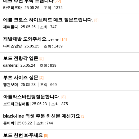
데크 추천 부탁 드립니다
[22]
카오리즈마
25.05.26
조회 : 1374
에뷸 크로스 하이브리드 데크 질문드립니다.
[3]
재며들다
25.05.25
조회 : 747
제발제발 도와주세요...ㅠㅠ
[14]
나이스얌얌
25.05.25
조회 : 1439
보드 전향각 입문
[5]
garden2
25.05.24
조회 : 839
부츠 사이즈 질문
[4]
펭긘보더
25.05.23
조회 : 669
아틀라스바인딩질문합니다.
[8]
보드타고싶어욜
25.05.23
조회 : 875
black-line 퀵셋 주문 하신분 계신가요
[3]
동비박
25.05.22
조회 : 744
보드 한번 봐주세요
[8]