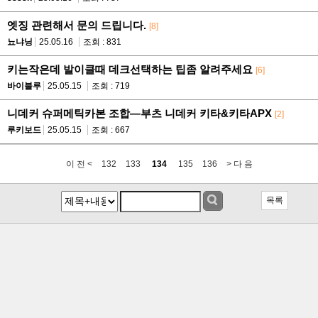
엣징 관련해서 문의 드립니다.
[8]
뇨냐닝
25.05.16
조회 : 831
키는작은데 발이클때 데크선택하는 팁좀 알려주세요
[6]
바이블루
25.05.15
조회 : 719
니데커 슈퍼메틱카본 조합—부츠 니데커 키타&키타APX
[2]
루키보드
25.05.15
조회 : 667
이 전 <
132
133
134
135
136
> 다 음
목록