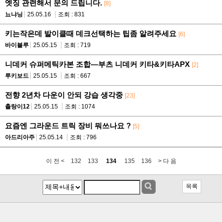
엣징 관련해서 문의 드립니다.
[8]
뇨냐닝
25.05.16
조회 : 831
키는작은데 발이클때 데크선택하는 팁좀 알려주세요
[6]
바이블루
25.05.15
조회 : 719
니데커 슈퍼메틱카본 조합—부츠 니데커 키타&키타APX
[2]
루키보드
25.05.15
조회 : 667
전향 2년차 다운이 안되 강습 생각중
[23]
촐랑이12
25.05.15
조회 : 1074
요즘엔 그라운드 트릭 장비 뭐쓰나요 ?
[5]
아드리아주
25.05.14
조회 : 796
이 전 <
132
133
134
135
136
> 다 음
목록