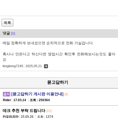
목록
댓글
[1]
메일 정확하게 보내셨으면 순차적으로 전화 가실겁니다.
혹시나 안온다고 하신다면 영업시간 확인후 전화해보시는것도 좋아
요
kingkong7245
2025.05.21
댓
글
묻고답하기
[묻고답하기 게시판 이용안내]
공지
[9]
Rider
17.03.14
조회 : 250364
데크 추천 부탁 드립니다
[22]
카오리즈마
25.05.26
조회 : 1374