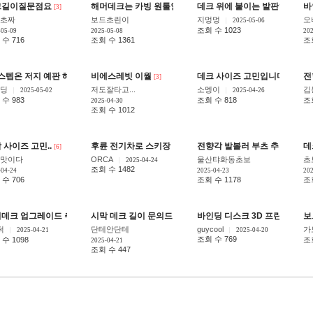
크길이질문점요
해머데크는 카빙 원툴인가요?
데크 위에 붙이는 발판? 그걸 
바
[3]
[14]
초짜
보드초린이
지멍멍
오
2025-05-06
조회 수 1023
-05-09
2025-05-08
202
수 716
조회 수 1361
조
스텝온 저지 예판 해놨는데 버튼신상이 땡기네요.
비에스레빗 이월
데크 사이즈 고민입니다...ㅠㅠ
전
[3]
[6]
[
딩
저도잘타고...
소멩이
김
2025-05-02
2025-04-26
수 983
조회 수 818
조
2025-04-30
조회 수 1012
 사이즈 고민..
후륜 전기차로 스키장 다니기 빡샐까요?
전향각 발볼러 부츠 추천
데
[6]
[14]
[19]
맛이다
ORCA
울산탸화동초보
초
2025-04-24
조회 수 1482
-04-24
2025-04-23
202
수 706
조회 수 1178
조회
데크 업그레이드 추천
시막 데크 길이 문의드립니다
바인딩 디스크 3D 프린팅?
보
[9]
[2]
[10]
덕
단테안단테
guycool
가
2025-04-21
2025-04-20
조회 수 769
수 1098
조회
2025-04-21
조회 수 447