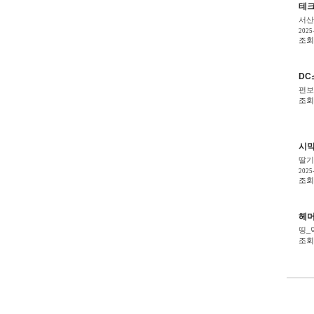
테
서산
2025
조회 
DC
펀보
조회 
시막
딸기
2025
조회 
헤머
띵_
조회 