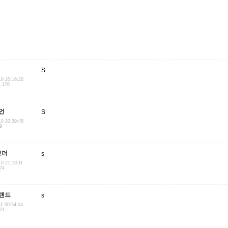
S
10 20:16:20
4.176
언
S
10 20:39:45
9
보더
s
10 21:10:11
174
랜드
s
11 00:54:04
.21