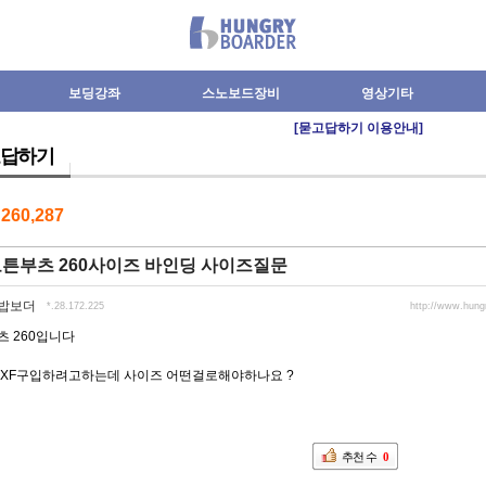
보딩강좌
스노보드장비
영상기타
[묻고답하기 이용안내]
답하기
수
260,287
오튼부츠 260사이즈 바인딩 사이즈질문
밥보더
*.28.172.225
http://www.hun
츠 260입니다
 XF구입하려고하는데 사이즈 어떤걸로해야하나요 ?
추천 수
0