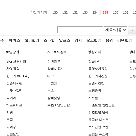
첫 페이지
130
131
132
133
134
135
136
137
1
검
무주
베어스
웰리힐리
스타힐
알프스
양지
오크밸리
용평
에덴밸리
보딩강좌
스노보드장비
영상기타
장터
SKY 보딩강좌
장비리뷰
헝글TV
보드
SKY 칼럼
장비사용기
동영상자료실
일반
헝그리보더 FAQ
데크
헝그리사진첩
공동
강습게시판
바인딩
일반사진첩
누구나칼럼
부츠
보딩음악
빅에어
장비셋팅
자료실
하프파이프
부츠바인딩궁합
리조트별 웹캠모음
지빙
리조트별 날씨
트릭
렌탈샵 리스트
라이딩
보드관련 브랜드
안전보딩
쇼핑몰 주소록