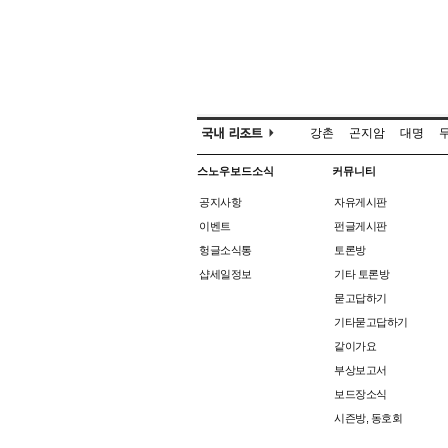
강촌
곤지암
대명
스노우보드소식
커뮤니티
공지사항
자유게시판
이벤트
펀글게시판
헝글소식통
토론방
샵세일정보
기타 토론방
묻고답하기
기타묻고답하기
같이가요
부상보고서
보드장소식
시즌방, 동호회