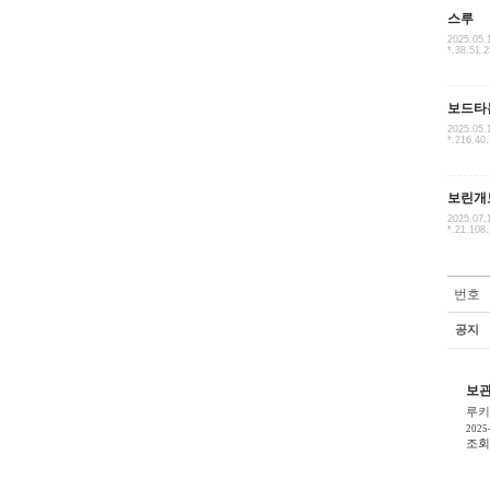
스루
2025.05.
*.38.51.
보드타
2025.05.
*.216.40
보린개
2025.07.
*.21.108
번호
공지
보관
루키
2025
조회 