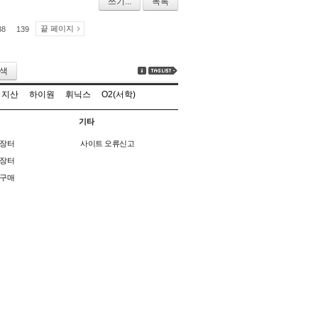
쓰기...
목록
끝 페이지
38
139
색
지산
하이원
휘닉스
O2(서학)
기타
장터
사이트 오류신고
장터
구매