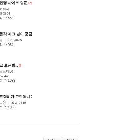
뭐라고 하나요?
인딩 사이즈 질문
[7]
[2]
버워치
5-05-04
회 수 652
향각 데크 넓이 궁금증...
9]
[10]
몽
2025-04-24
회 수 969
크 보관법...
[9]
보보더50
5-04-21
 수 1329
드장비가 고민됩니다ㅠ
[9]
노인
2025-04-19
 수 1355