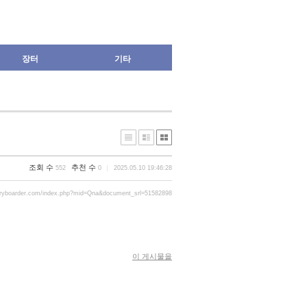
장터
기타
조회 수
추천 수
552
0
2025.05.10 19:46:28
gryboarder.com/index.php?mid=Qna&document_srl=51582898
이 게시물을