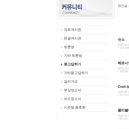
엮인글 :
자유게시판
펀글게시판
슈소
2025.05.
토론방
*.101.19
기타 토론방
헤르시
묻고답하기
2025.05.
*.235.98.
기타묻고답하기
같이가요
Cool-
부상보고서
2025.05.
*.13.74.
보드장소식
시즌방,동호회
클리블
2025.05.
*.56.191