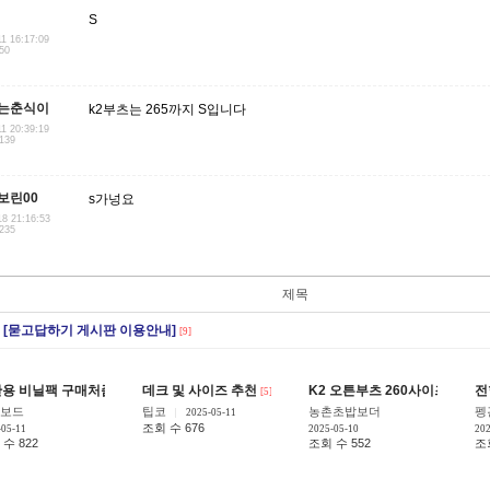
S
11 16:17:09
250
는춘식이
k2부츠는 265까지 S입니다
11 20:39:19
.139
보린00
s가넝요
18 21:16:53
.235
제목
[묻고답하기 게시판 이용안내]
[9]
용 비닐팩 구매처좀 알려주세요
데크 및 사이즈 추천
K2 오튼부츠 260사이즈 바인
전
[6]
[5]
보드
팁코
농촌초밥보더
펭
2025-05-11
조회 수 676
-05-11
2025-05-10
202
수 822
조회 수 552
조