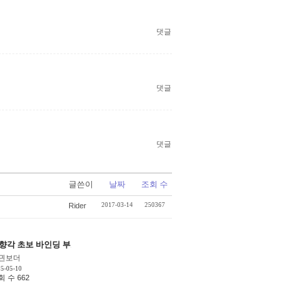
댓글
댓글
댓글
글쓴이
날짜
조회 수
Rider
2017-03-14
250367
딩 사이즈질문
향각 초보 바인딩 부츠질문드립니다
[7]
[3]
긘보더
5-05-10
회 수 662