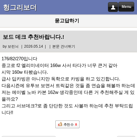
헝그리보더
Menu
묻고답하기
보드 데크 추천바랍니다.!
by
보린늬
| 2026.05.14 |
|
본문 건너뛰기
176/82/270입니다
중고로 f2 엘리미네이터 166w 사서 타다가 너무 큰거 같아
시막 160w 타봤습니다.
급사 딥카빙은 아니지만 독학으로 카빙을 하고 있긴합니다.
다음시즌에 유투브 보면서 트릭같은 것들 좀 연습을 해볼까 하는데
저는 에이벨 노바 카본 162w 생각중인데 다른 거 추천해주실 게 있
을까요?
그리고 서브데크?로 좀 단단한 것도 사볼까 하는데 추천 부탁드립
니다!!
추천 수
0