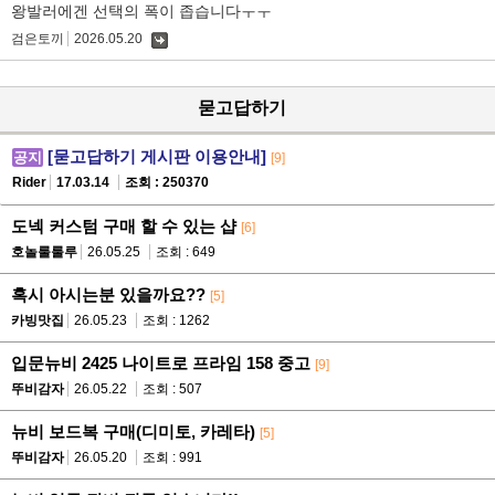
왕발러에겐 선택의 폭이 좁습니다ㅜㅜ
검은토끼
2026.05.20
댓
글
묻고답하기
[묻고답하기 게시판 이용안내]
공지
[9]
Rider
17.03.14
조회 : 250370
도넥 커스텀 구매 할 수 있는 샵
[6]
호놀룰룰루
26.05.25
조회 : 649
혹시 아시는분 있을까요??
[5]
카빙맛집
26.05.23
조회 : 1262
입문뉴비 2425 나이트로 프라임 158 중고
[9]
뚜비감자
26.05.22
조회 : 507
뉴비 보드복 구매(디미토, 카레타)
[5]
뚜비감자
26.05.20
조회 : 991