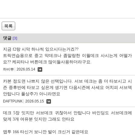
목록
댓글
[3]
지금 f2랑 시막 하나씩 있으시다는거죠??
트릭연습용으로 중고 막데크나 좀말랑한 이월데크 사시는게 어떨가
요?? 케피타나 버튼데크 많이들사용하더라구요.
하비쀼
2026.05.14
댓
글
카본 정도면 나쁘지 않은 선택입니다. 서브 데크는 좀 더 타보시고 시
즌 중후반에 타보고 싶은게 생기면 다음시즌에 사세요 어치피 서브덱
안탑니다 풀상주가 아니라면요
DAFTPUNK
2026.05.15
댓
글
데크 5장 잇지만 서브데크 귀찮아서 안탑니다 바인딩도 서브데크에
맞게 3개 여유분 잇지만 그래도 안타요
앱투 166 타신거 보니깐 발이 크신거 같은데요