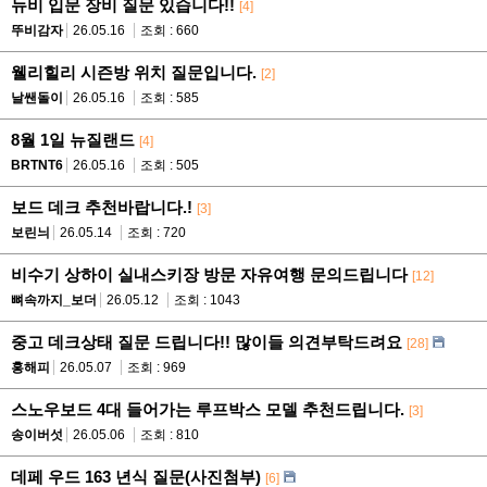
뉴비 입문 장비 질문 있습니다!!
[4]
뚜비감자
26.05.16
조회 : 660
웰리힐리 시즌방 위치 질문입니다.
[2]
날쌘돌이
26.05.16
조회 : 585
8월 1일 뉴질랜드
[4]
BRTNT6
26.05.16
조회 : 505
보드 데크 추천바랍니다.!
[3]
보린늬
26.05.14
조회 : 720
비수기 상하이 실내스키장 방문 자유여행 문의드립니다
[12]
뼈속까지_보더
26.05.12
조회 : 1043
중고 데크상태 질문 드립니다!! 많이들 의견부탁드려요
[28]
홍해피
26.05.07
조회 : 969
스노우보드 4대 들어가는 루프박스 모델 추천드립니다.
[3]
송이버섯
26.05.06
조회 : 810
데페 우드 163 년식 질문(사진첨부)
[6]