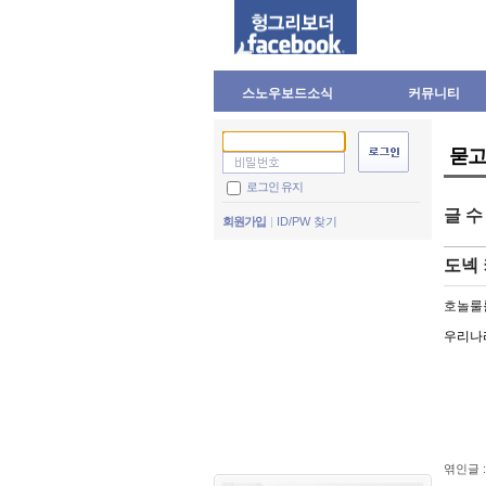
스노우보드소식
커뮤니티
묻고
로그인 유지
글 
회원가입
ID/PW 찾기
도넥 
호놀룰
우리나
엮인글 :