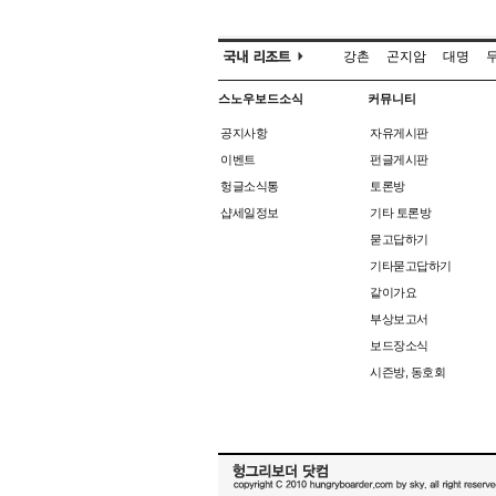
강촌
곤지암
대명
스노우보드소식
커뮤니티
공지사항
자유게시판
이벤트
펀글게시판
헝글소식통
토론방
샵세일정보
기타 토론방
묻고답하기
기타묻고답하기
같이가요
부상보고서
보드장소식
시즌방, 동호회