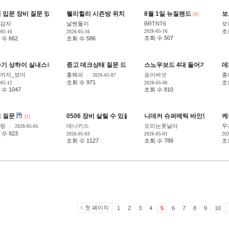
 입문 장비 질문 있습니다!!
웰리힐리 시즌방 위치 질문입니다.
8월 1일 뉴질랜드
보
[4]
[2]
[4]
감자
날쌘돌이
BRTNT6
보
조
2026-05-16
-05-16
2026-05-16
조회 수 507
수 662
조회 수 586
기 상하이 실내스키장 방문 자유여행 문의드립니다
중고 데크상태 질문 드립니다!! 많이들 의견부탁드려요
스노우보드 4대 들어가는 루프
데
[12]
[28
까지_보더
홍해피
송이버섯
홍
2026-05-07
조회 수 971
조
-05-12
2026-05-06
수 1047
조회 수 810
 질문
0506 장비 살릴 수 있을까요?
니데커 슈퍼메틱 바인딩 & 디럭
케
[1]
[14]
링
데니키스
오리는못날아
무
2026-05-05
수 923
2026-05-03
2026-05-01
202
조회 수 1127
조회 수 788
조
첫 페이지
1
2
3
4
5
6
7
8
9
10