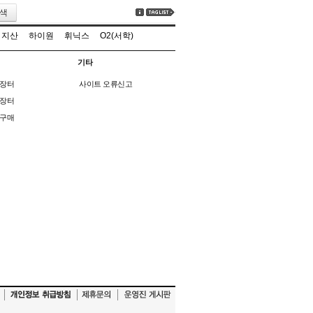
색
지산
하이원
휘닉스
O2(서학)
기타
장터
사이트 오류신고
장터
구매