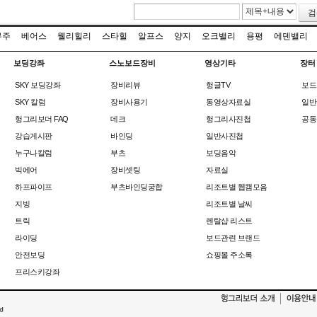
검
무주
베어스
웰리힐리
스타힐
알프스
양지
오크밸리
용평
에덴밸리
보딩강좌
스노보드장비
영상기타
장터
SKY 보딩강좌
장비리뷰
헝글TV
보드
SKY 칼럼
장비사용기
동영상자료실
일반
헝그리보더 FAQ
데크
헝그리사진첩
공동
강습게시판
바인딩
일반사진첩
누구나칼럼
부츠
보딩음악
빅에어
장비셋팅
자료실
하프파이프
부츠바인딩궁합
리조트별 웹캠모음
지빙
리조트별 날씨
트릭
렌탈샵 리스트
라이딩
보드관련 브랜드
안전보딩
쇼핑몰 주소록
프리스키강좌