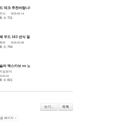
드 데크 추천바랍니다.!
[3]
린늬
2026-05-14
회 수 721
박스 모델 추천드립니다.
페 우드 163 년식 질문(사진첨부)
]
[3]
[6]
해피
2026-05-06
회 수 794
스 부츠 호환?
슬러 엑스카브 vs 노빌레 n8 ti LTD +사이즈 고민
[4]
[5]
지성보더
6-05-01
회 수 821
쓰기...
목록
끝 페이지