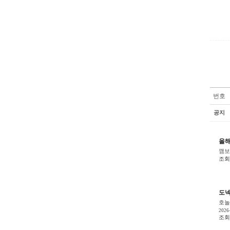
번호
공지
올해
깸보
조회 
도넥
호놀
2026
조회 