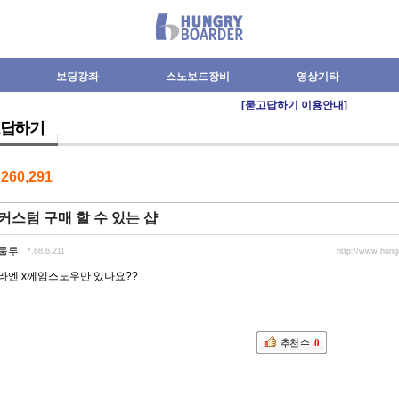
보딩강좌
스노보드장비
영상기타
[묻고답하기 이용안내]
답하기
수
260,291
커스텀 구매 할 수 있는 샵
룰루
*.68.6.211
http://www.hun
라엔 x께임스노우만 있나요??
추천 수
0