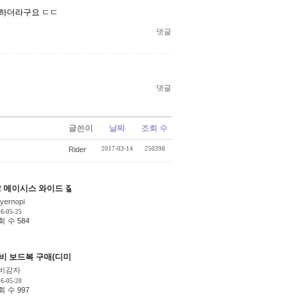
 하더라구요 ㄷㄷ
댓글
댓글
글쓴이
날짜
조회 수
Rider
2017-03-14
250398
지 시간
2 메이시스 와이드 질문드립니다.
[3]
[4]
ayernopi
6-05-25
회 수 584
 158 중고
비 보드복 구매(디미토, 카레타)
[9]
[5]
비감자
6-05-20
회 수 997