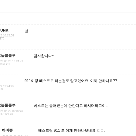
PUNK
넹
25 10:15:59
.175
호놀룰룰루
감사합니다~
26.05.25 10:24:42
68.6.211
911이랑 베스트도 하는걸로 알고있어요. 이제 안하나요??
27 12:44:45
.59
호놀룰룰루
베스트는 물어봤는데 안한다고 하시더라고여..
26.05.29 09:09:49
117.127.49
하비쀼
베스트랑 911 도 이제 안하나보네요 ㄷㄷ.