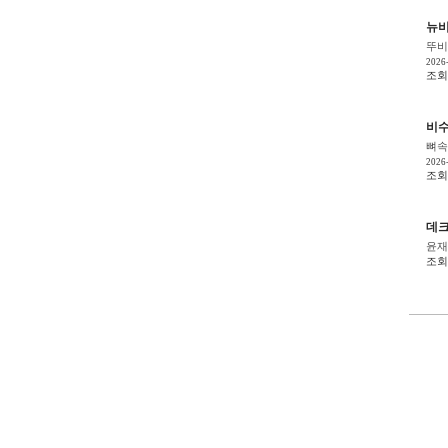
뉴비
뚜비
2026
조회 
비수
뼈속
2026
조회 
데크
윤재
조회 