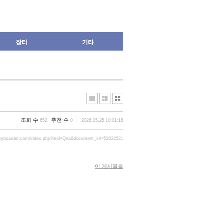
장터
기타
조회 수
추천 수
652
0
2026.05.25 10:01:18
gryboarder.com/index.php?mid=Qna&document_srl=52022521
이 게시물을