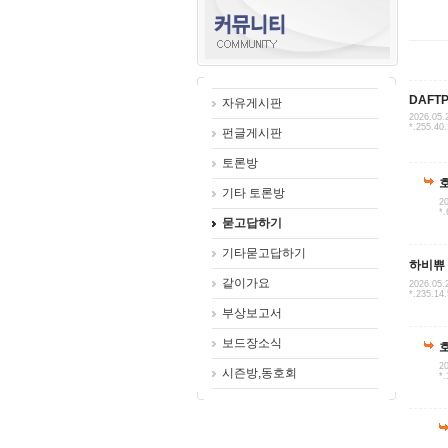
DAFT
자유게시판
2026.05.
*.255.40
펀글게시판
토론방
기타 토론방
20
*.
묻고답하기
기타묻고답하기
하비쀼
같이가요
2026.05.
*.235.14
부상보고서
보드장소식
20
시즌방,동호회
*.