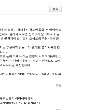
목록
 파우더 경쟁이 심해 8시 정도엔 줄을 서 있어야 프
습니다. 멀리서 다니면 정보없이 움직이다 헛걸
년엔 굿찬지역 도미토리 조식포함 육천~만엔 쯤
 저는 추천하지 않습니다. 반대편 요이치쪽은 길
습니다.
적으로 눈이 적게 내리는 경향이 있으며 파우더 소
중순 부터 눈 내리는 양상이 바뀌는 편이므로 그때
고 다니시길 추천합니다.
다는 가정에서 말씀드렸습니다. 그리고 3개월 파
댓글
체력소모가 어마어마 해서...
,나카야마토게 스키장 통합패스)
댓글