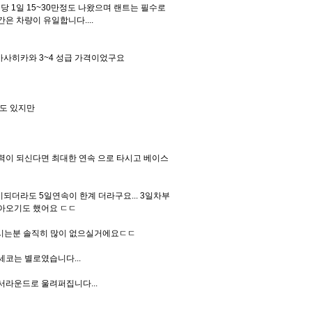
 1일 15~30만정도 나왔으며 랜트는 필수로
 차량이 유일합니다....
아사히카와 3~4 성급 가격이었구요
도 있지만
력이 되신다면 최대한 연속 으로 타시고 베이스
되더라도 5일연속이 한계 더라구요... 3일차부
돌아오기도 했어요 ㄷㄷ
타시는분 솔직히 많이 없으실거에요ㄷㄷ
세코는 별로였습니다...
 서라운드로 울려퍼집니다...