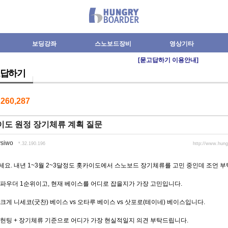
보딩강좌
스노보드장비
영상기타
[묻고답하기 이용안내]
답하기
수
260,287
이도 원정 장기체류 계획 질문
siwo
*.32.190.196
http://www.hun
세요
.
내년
1~3
월
2~3
달정도 홋카이도에서 스노보드 장기체류를 고민 중인데 조언 
 파우더
1
순위이고
,
현재 베이스를 어디로 잡을지가 가장 고민입니다
.
 크게 니세코
(
굿찬
)
베이스
vs
오타루 베이스
vs
삿포로
(
테이네
)
베이스입니다
.
 헌팅
+
장기체류 기준으로 어디가 가장 현실적일지 의견 부탁드립니다
.