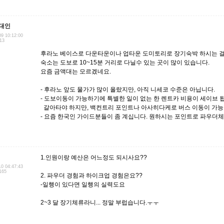
대인
09 10:12:00
.13
후라노 베이스로 다운타운이나 업타운 도미토리로 장기숙박 하시는 걸
숙소는 도보로 10~15분 거리로 다닐수 있는 곳이 많이 있습니다.
요즘 금액대는 모르겠네요.
- 후라노 앞도 물가가 많이 올랐지만, 아직 니세코 수준은 아닙니다.
- 도보이동이 가능하기에 특별한 일이 없는 한 렌트카 비용이 세이브 
갈아타야 하지만, 백컨트리 포인트나 아사히다케로 버스 이동이 가능
- 요즘 한국인 가이드분들이 좀 계십니다. 원하시는 포인트로 파우더체
1.인원이랑 예산은 어느정도 되시사요??
10 04:47:43
165
2. 파우더 경험과 하이크업 경험은요??
-일행이 있다면 일행의 실력도요
2~3 달 장기체류라니... 정말 부럽습니다.ㅜㅜ