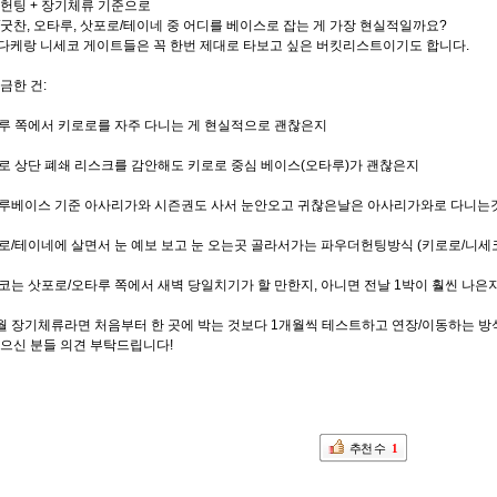
 헌팅
+
장기체류 기준으로
굿찬
,
오타루
,
삿포로
/
테이네 중 어디를 베이스로 잡는 게 가장 현실적일까요
?
다케랑 니세코 게이트들은 꼭 한번 제대로 타보고 싶은 버킷리스트이기도 합니다
.
금한 건
:
루 쪽에서 키로로를 자주 다니는 게 현실적으로 괜찮은지
로 상단 폐쇄 리스크를 감안해도 키로로 중심 베이스
(
오타루
)
가 괜찮은지
루베이스 기준 아사리가와 시즌권도 사서 눈안오고 귀찮은날은 아사리가와로 다니는
로
/
테이네에 살면서 눈 예보 보고 눈 오는곳 골라서가는 파우더헌팅방식
(
키로로
/
니세
코는 삿포로
/
오타루 쪽에서 새벽 당일치기가 할 만한지
,
아니면 전날
1
박이 훨씬 나은
월 장기체류라면 처음부터 한 곳에 박는 것보다
1
개월씩 테스트하고 연장
/
이동하는 방
있으신 분들 의견 부탁드립니다
!
추천 수
1