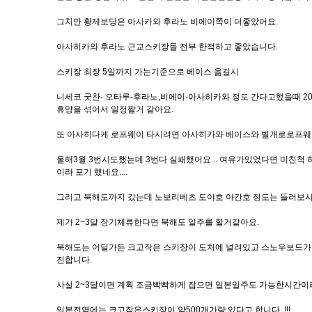
그치만 황제보딩은 아사카와 후라노 비에이쪽이 더좋았어요.
아사히카와 후라노 근교스키장들 전부 한적하고 좋았습니다.
스키장 최장 5일까지 가는기준으로 베이스 옮길시
니세코 굿찬- 오타루-후라노,비에이-아사히카와 정도 간다고했을때 
휴양을 섞어서 일정짤거 같아요.
또 아사히다케 로프웨이 타시려면 아사히카와 베이스와 별개로로프웨이 
올해3월 3번시도했는데 3번다 실패했어요... 여유가있었다면 미친
이라 포기 했네요....
그리고 북해도까지 갔는데 노보리베츠 도야호 아칸호 정도는 들러보시
제가 2~3달 장기체류한다면 북해도 일주를 할거같아요.
북해도는 어딜가든 크고작은 스키장이 도처에 널려있고 스노우보드
진합니다.
사실 2~3달이면 계획 조금빡빡하게 잡으면 일본일주도 가능한시간이라
일본전역에는 크고작은스키장이 약500개가량 있다고 합니다. !!!