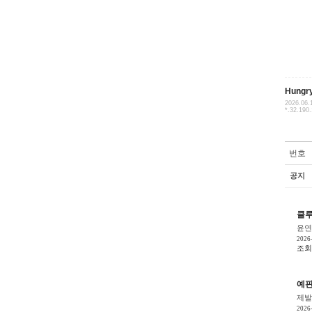
Hungr
2026.06.
*.32.190
번호
공지
클루
윤연
2026
조회 
예판
제발
2026