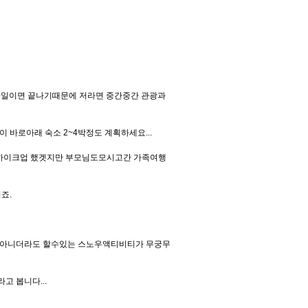
20일이면 끝나기때문에 저라면 중간중간 관광과
바로아래 숙소 2~4박정도 계획하세요...
척 하이크업 했겟지만 부모님도모시고간 가족여행
죠.
가아니더라도 할수있는 스노우액티비티가 무궁무
고 봅니다...