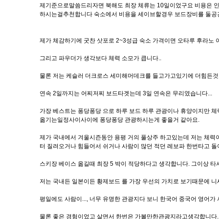
제기준으로말씀드리자면 북해도 최장 체류는 10일이었구요 비용은 인당
하시는걸추천합니다 숙소에서 비용을 세이브할경우 보드장비를 둘공간은
제가 체감하기에 굿찬 삿포로 2~3성급 숙소 가격이면 오타루 후라노 
그리고 파우더가 생각보다 체력 소모가 큽니다..
물론 저는 케슬러 더크로스 세미해머데크를 들고가고있기에 더힘든것
연속 2일까지는 어찌저찌 보드타겟는데 3일 연속은 무리였습니다...
가장 베스트는 퐁당퐁당 으로 하루 보드 하루 관광이나 휴양이지만 체
옮기는일정사이사이에 퐁당퐁당 관광하시는게 좋을거 같아요.
제가 국내에서 겨울시즌동안 용평 거의 풀상주 하고있는데 저는 체력이
터 질려오거나 힘들어서 쉬거나 사람이 많던 적던 레보파 한번타고 
스키장 베이스 옮길때 최장 5 박이 적당하다고 생각합니다. 그이상 
저는 국내든 일본이든 황제보드 를 가장 우선의 가치로 보기때문에 니
평일에도 사람이..., 너무 유명한 관광지다 보니 한국어 중국어 영어가
물론 좋은 경험이었고 살면서 한번은 가볼만한관광지라고생각합니다.