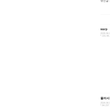
엮인글 :
warp
2026.06.
*.101.66
물러서
2026.06.
*.84.237