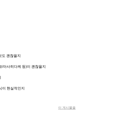
것도 괜찮을지
코
/
아사히다케 등
)
이 괜찮을지
지
식이 현실적인지
이 게시물을