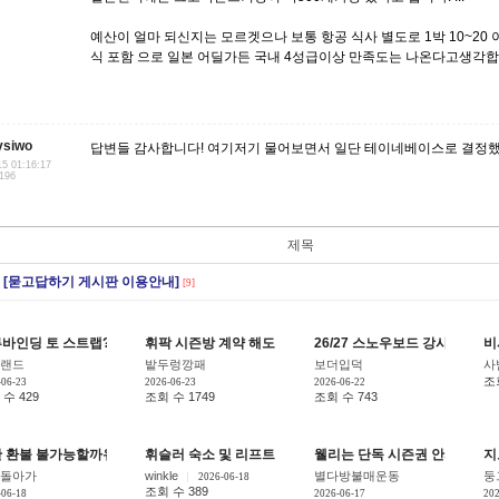
예산이 얼마 되신지는 모르겟으나 보통 항공 식사 별도로 1박 10~20
식 포함 으로 일본 어딜가든 국내 4성급이상 만족도는 나온다고생각합
ysiwo
답변들 감사합니다! 여기저기 물어보면서 일단 테이네베이스로 결정
15 01:16:17
.196
제목
[묻고답하기 게시판 이용안내]
[9]
바인딩 토 스트랩? 질문 좀 드리겠습니다
휘팍 시즌방 계약 해도 될까요 ? 망한곳에 희망을 두는게 ㅜ
26/27 스노우보드 강사 지원 
비
[10]
랜드
밭두렁깡패
보더입덕
사
조
-06-23
2026-06-23
2026-06-22
수 429
조회 수 1749
조회 수 743
 환불 불가능할까유?
휘슬러 숙소 및 리프트 티켓 질문 드립니다.
웰리는 단독 시즌권 안파나요
지
[8]
[4]
[4
돌아가
winkle
별다방불매운동
둥
2026-06-18
조회 수 389
-06-18
2026-06-17
202