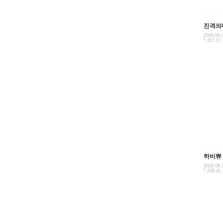
진격의
2026.06.
*.157.17
하비쀼
2026.06.
*.235.11.