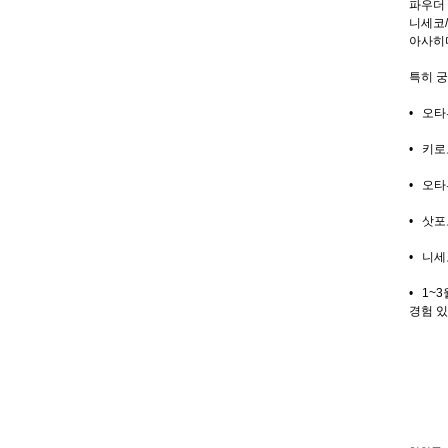
파우더
니세코
/
아사히
특히 궁
•
오타
•
키로
•
오타
•
삿포
•
니세
•
1~3
경험 