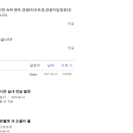
 이면 숙박 렌트 관광(리프트권,관광지입장료)조
니다.
댓글
했습니다!
댓글
글쓴이
날짜
조회 수
Rider
2017-03-14
250369
ㅜ
질문
시즌 실내 연습 발판 질문
[12]
[5]
[9]
범17
2026-06-22
회 수 714
로헬멧 과 오클리 플라이트덱L
]
[1]
그르르르
6-06-16