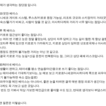
 제가 생각하는 장단점 입니다
.
코
/
굿찬 베이스
 니세코 게이트 시스템
,
루스츠
/
키로로 원정 가능성
,
리조트 규모와 스키장까지 거리
(
굿
 숙소
/
물가가 비싸고
,
사람이 많을 것 같고
,
아사히다케와 거리가 너무 멀다는 점입니다
루 쪽 베이스
 키로로 접근성이 좋다는 점입니다
.
 여러 번 가봤고 눈은 정말 좋았는데
,
상단이 자주 닫히고 가는 길이 험한 게 항상 
 오타루 쪽에 있으면 키로로가 가까워지고
,
키로로 상단이 닫히면 삿포로국제나 아사리
립니다
.
 원정도 완전히 불가능한 거리는 아닌 것 같고요
.
결국 키로로 가는 눈길
+
산길 운전이 반복된다는 점
,
그리고 상단 폐쇄 리스크입니다
.
로
/
테이네 베이스
 생활이 편하고
,
테이네를 평소 연습용
/
야간용으로 쓰기 좋다는 점입니다
.
는 테이네에서 기대하기보다는
,
눈 예보 보고 키로로
/
니세코
/
아사히다케 쪽으로 파우더
기 불가능하면 숙소 잡는걸로
)
 파우더용 메인 베이스는 아니라서
,
좋은 눈을 타려면 결국 매번 원정 피로가 생긴다는
다케도 꼭 가보고 싶은 곳입니다
.
 번도 안 가봐서 막상 가보면 메인급으로 좋아할 수도 있고
,
반대로 생각보다 부담스러
면 질문은 이렇습니다
.