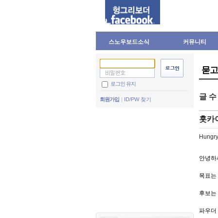
스노우보드소식
커뮤니티
묻고
로그인 유지
글 
회원가입
ID/PW 찾기
홋카
Hungry
안녕하
목표는
후보는
파우더