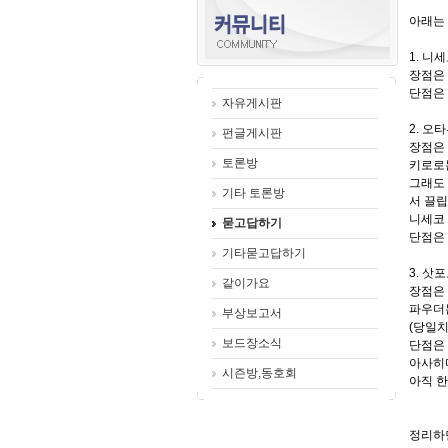
아래는
1.
니세
장점은
단점은
자유게시판
2.
오타
펀글게시판
장점은
토론방
키로로는
그래도
기타 토론방
서 끌
니세코
묻고답하기
단점은 
기타묻고답하기
3.
삿포
같이가요
장점은
파우더
부상보고서
(
당일치
보드장소식
단점은
아사히
시즌방,동호회
아직 한
정리하