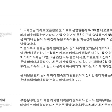
1. 니세코는 게이트 오픈정보 및 리프트 운영현황이 07:30 쯤 나오고
09 02:24:43
레시 파우더를 한번이라도 더 탈 수 있어서 굿찬인근에 숙박하는게 맞
.245
음 하거나 남들이 다 헤집어 놓은 파우더를 탈 가능성이 높습니다. 작
받았습니다.
2. 오타루-키로로는 길이 험하고 눈이 많이 내리면 오가는데 애먹어서
이 완만해 운전하기 수월해서 키로로 베이스에 괜찮은 대안이 될 수 있
3. 아사히다케는 12월~2월 초엔 너무 춥고 니세코, 키로로대비 상대
문이 많이나서 극성수기엔 두 시간씩 줄 서기도 합니다. 경험상 2월 
후라노, 카무이 스키링스와 묶어서 아사히카와~후라노 사이에 자리잡
위 내용은 현지 날씨에 따라 만족도가 갈릴것이며 전기간 렌터카를 쓴
우더 트립이라니 정말 부럽고 배아프네요 ㅜ.ㅜ
지마
부럽습니다, 장기 체류 하시면 체력관리 잘하셔야 합니다. 딥파우더는 
테이네는 이미 얼리버드 시즌권은 끝났습니다.(루스츠,테이네,사호로
09 09:15:41
.70