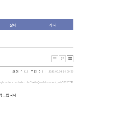
장터
기타
조회 수
추천 수
812
1
2026.06.08 14:06:56
gryboarder.com/index.php?mid=Qna&document_srl=52025711
부탁드립니다
!