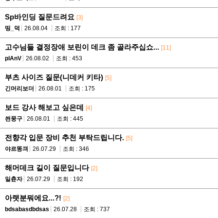
Sp바인딩 질문드려요
[3]
띵_덕
26.08.04
조회 : 177
고수님들 결정장애 보린이 데크 좀 골라주십쇼...
[11]
plAnV
26.08.02
조회 : 453
부츠 사이즈 질문(니데커 키타)
[5]
긴머리보더
26.08.01
조회 : 175
보드 강사 해보고 싶은데
[4]
씐뭉구
26.08.01
조회 : 445
전향각 입문 장비 추천 부탁드립니다.
[5]
야르똥끠
26.07.29
조회 : 346
해머데크 길이 질문입니다
[2]
일츈자
26.07.29
조회 : 192
아랫분뭐에요...?!
[2]
bdsabasdbdsas
26.07.28
조회 : 737