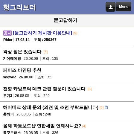
헝그리보더
Menu
묻고답하기
[묻고답하기 게시판 이용안내]
공지
[9]
Rider
17.03.14
조회 : 250367
왁싱 질문 있습니다.
[5]
기메메메멩
26.08.06
조회 : 135
페이즈 바인딩 추천
sdqwe2
26.08.06
조회 : 75
전향 카빙트릭 데크 관련 질문이 있습니다.
[8]
우기3
26.08.05
조회 : 249
해머데크 상태 문의 (의견 및 조언 부탁드립니다)
[9]
홍해피
26.08.05
조회 : 248
올해 학동보드샵 연합세일 언제하나요?
[4]
몽구모터스
26.08.05
조회 : 326