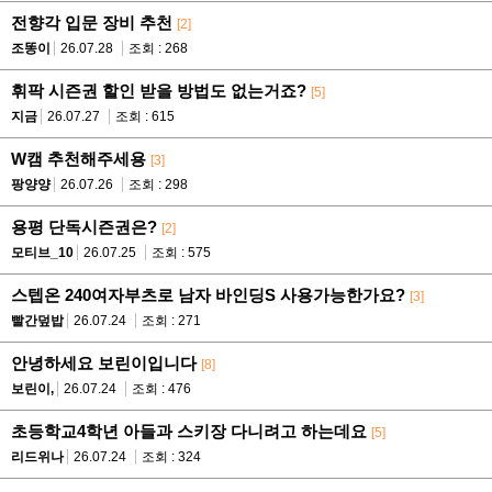
전향각 입문 장비 추천
[2]
조똥이
26.07.28
조회 : 268
휘팍 시즌권 할인 받을 방법도 없는거죠?
[5]
지금
26.07.27
조회 : 615
W캠 추천해주세용
[3]
팡양양
26.07.26
조회 : 298
용평 단독시즌권은?
[2]
모티브_10
26.07.25
조회 : 575
스텝온 240여자부츠로 남자 바인딩S 사용가능한가요?
[3]
빨간덮밥
26.07.24
조회 : 271
안녕하세요 보린이입니다
[8]
보린이,
26.07.24
조회 : 476
초등학교4학년 아들과 스키장 다니려고 하는데요
[5]
리드위나
26.07.24
조회 : 324