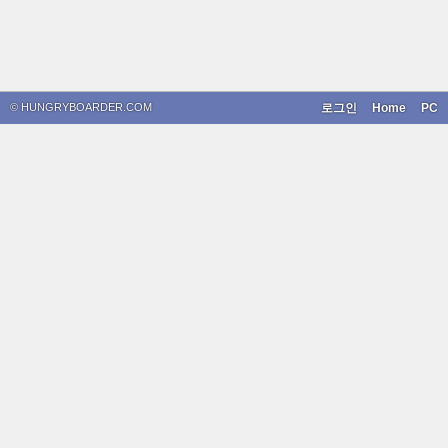
© HUNGRYBOARDER.COM
로그인
Home
PC