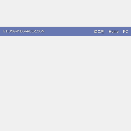
© HUNGRYBOARDER.COM
로그인
Home
PC