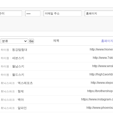
제목
홈페이
Go
http://www.hiones
동강탐험대
하이원
http://www.7ski
세븐스키
하이원
http://www.wns
월남스키
하이원
http://high1worlds
월드스키
하이원
http://www.xlep
엑스레포츠
휘닉스파크
https://brothersho
형제
휘닉스파크
https://www.instagram.
백야
휘닉스파크
http://www.phoenix
알파인
휘닉스파크