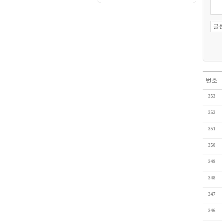
번호
353
352
351
350
349
348
347
346