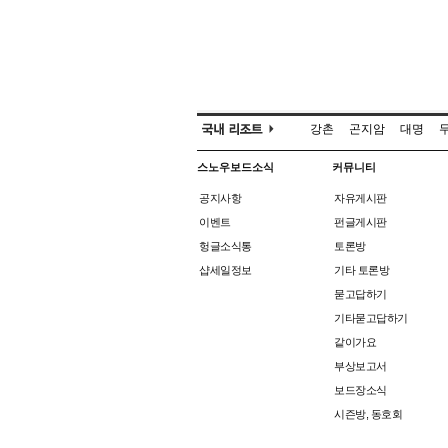
강촌
곤지암
대명
스노우보드소식
커뮤니티
공지사항
자유게시판
이벤트
펀글게시판
헝글소식통
토론방
샵세일정보
기타 토론방
묻고답하기
기타묻고답하기
같이가요
부상보고서
보드장소식
시즌방, 동호회