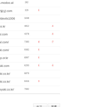
a.modoo.at
282
329
1
렌탈샵.com
m/devils1006
5048
co.kr
4852
-1
ki.com
4378
-1
tal.com/
7383
4
-7
ki.com/
9382
1
p.or.kr
6997
1
iski.com
6293
1
-1
ki.co.kr/
6870
i.co.kr/
8456
3
yski.co.kr/
7082
쓰기...
목록