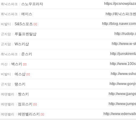
https://pcsnowplaz
스노우프라자
휘닉스파크
에이스
http://휘닉스파크
휘닉스파크
http://blog.naver.co
S&S스포츠
비발디
[1]
http://rudolp.
루돌프렌탈샵
곤지암
http://www.w-s
W스키샵
곤지암
http://junskiren
준스키
휘닉스파크
http://www.100s
백스키
지산
[2]
http://www.ssho
에스샵
비발디
[1]
http://www.gonj
땡스키
곤지암
http://www.jjangs
짱스키
에덴밸리
http://www.jumpsk
점프스키
에덴밸리
[1]
http://www.edenvalle
에덴벨리스키
에덴밸리
[1]