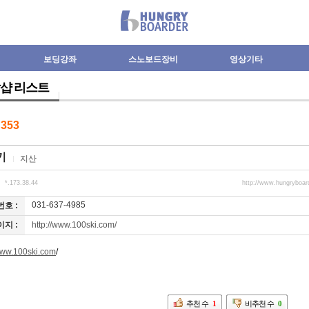
보딩강좌
스노보드장비
영상기타
샵 리스트
수
353
키
지산
*.173.38.44
http://www.hungryboar
031-637-4985
호 :
http://www.100ski.com/
지 :
/www.100ski.com
/
추천 수
1
비추천 수
0