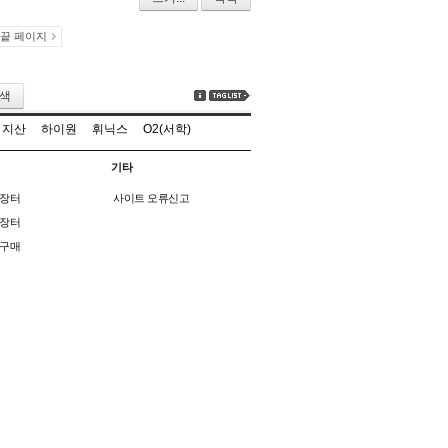
끝 페이지
색
지산
하이원
휘닉스
O2(서학)
기타
장터
사이트 오류신고
장터
구매