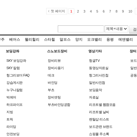
첫 페이지
1
2
3
4
5
6
7
8
9
10
검
무주
베어스
웰리힐리
스타힐
알프스
양지
오크밸리
용평
에덴밸리
보딩강좌
스노보드장비
영상기타
장터
SKY 보딩강좌
장비리뷰
헝글TV
보드
SKY 칼럼
장비사용기
동영상자료실
일반
헝그리보더 FAQ
데크
헝그리사진첩
공동
강습게시판
바인딩
일반사진첩
누구나칼럼
부츠
보딩음악
빅에어
장비셋팅
자료실
하프파이프
부츠바인딩궁합
리조트별 웹캠모음
지빙
리조트별 날씨
트릭
렌탈샵 리스트
라이딩
보드관련 브랜드
안전보딩
쇼핑몰 주소록