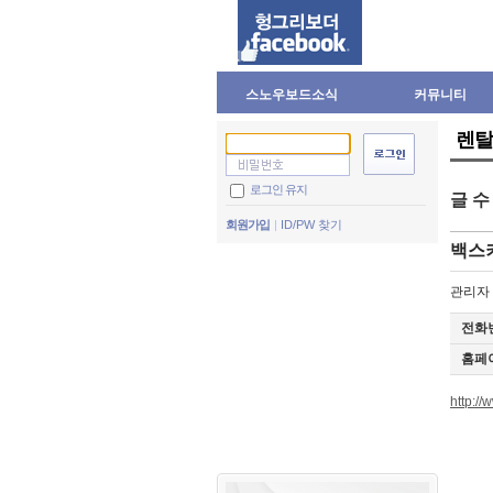
스노우보드소식
커뮤니티
렌탈
로그인 유지
글 
회원가입
ID/PW 찾기
백스
관리자
전화번
홈페이
http:/