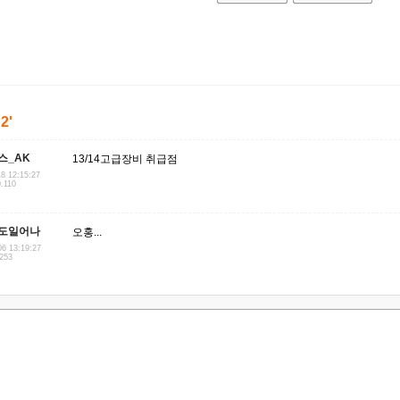
'2'
스_AK
13/14고급장비 취급점
18 12:15:27
0.110
도일어나
오홍...
06 13:19:27
.253