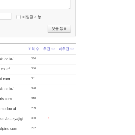
비밀글 기능
지
조회 수
추천 수
비추천 수
ki.co.kr/
356
.co.kr/
330
ki.com
331
ki.co.kr/
328
orts.com
310
p.modoo.at
299
com/beakyajigi
300
1
alpine.com
262