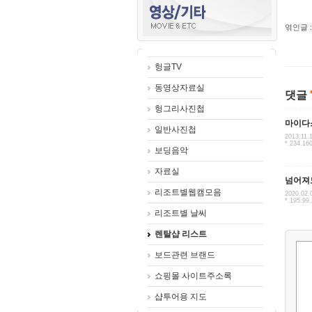
엮인글 :
헝글TV
동영상자료실
댓글
헝그리사진첩
마이다
일반사진첩
2013.11.
*.234.16
보딩음악
자료실
넘어져
리조트별웹캠모음
2020.02.
*.195.99
리조트별 날씨
렌탈샵 리스트
보드관련 브랜드
쇼핑몰 사이트주소록
샵투어용 지도