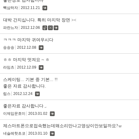
좋은정보 감사합니다
빽삼하자
2012.11.21
댓
글
대박 간지십니다. 특히 마지막 장면 ><
파란뇨자
2012.12.06
수
삭
댓
정
제
글
ㅋㅋㅋ 마지막 귀여우시다
숭숭숭
2012.12.08
댓
글
ㅎㅎ 마지막 멋져요 ~ ㅎ
라임츠
2012.12.09
댓
글
스케이팅... 기본 중 기본... !!
좋은 자료 감사합니다.
립스
2012.12.24
댓
글
좋은자료 감사합니다 ,.
이제입문흐미
2013.01.02
댓
글
제스마트폰으로접속했는데왜소리만나고영상이안보일까요?ㅠ
네슬레핫초코
2013.01.10
댓