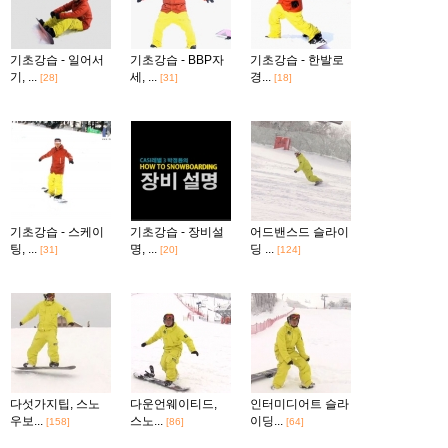
기초강습 - 일어서
기초강습 - BBP자
기초강습 - 한발로
기, ...
세, ...
경...
[28]
[31]
[18]
기초강습 - 스케이
기초강습 - 장비설
어드밴스드 슬라이
팅, ...
명, ...
딩 ...
[31]
[20]
[124]
다섯가지팁, 스노
다운언웨이티드,
인터미디어트 슬라
우보...
스노...
이딩...
[158]
[86]
[64]