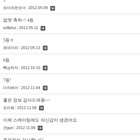
3
보더라운보더
2012.05.09
댓
글
업뎃 축하~! 4등
softplus
2012.05.11
댓
글
5등ㅎ
로데이라
2012.05.13
댓
글
6등
빽삼하자
2012.10.10
댓
글
7등!
더치베어
2012.11.04
댓
글
좋은 정보 감사드려용~~
모리화
2012.11.08
댓
글
이제 스케이팅에도 자신감이 생겼어요.
건gun
2012.11.09
댓
글