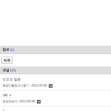
첨부
[1]
목록
댓글
[31]
오오오 일등
봉잡다줄잡고나옴ㅋ
2012.05.08
댓
글
2빠 ㅎ
초강초보더
2012.05.08
댓
글