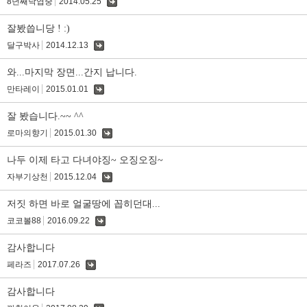
8년째낙엽중
2014.05.25
댓
글
잘봤씁니당 ! :)
달구박사
2014.12.13
댓
글
와...마지막 장면...간지 납니다.
만타레이
2015.01.01
댓
글
잘 봤습니다.~~ ^^
로마의향기
2015.01.30
댓
글
나두 이제 타고 다녀야징~ 오징오징~
자부기상천
2015.12.04
댓
글
저짓 하면 바로 얼굴땅에 꼽히던대...
코코볼88
2016.09.22
댓
글
감사합니다
페라즈
2017.07.26
댓
글
감사합니다