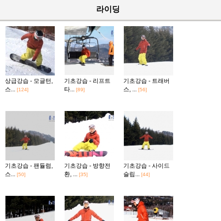
라이딩
상급강습 - 모글턴,
기초강습 - 리프트
기초강습 - 트래버
스...
타...
스, ...
[124]
[89]
[56]
기초강습 - 팬듈럼,
기초강습 - 방향전
기초강습 - 사이드
스...
환, ...
슬립...
[50]
[35]
[44]