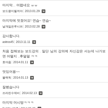
글
마지막... 어렵네요 ㅠㅠ
보드왕이될꺼야
2013.01.29
댓
글
마지막에 멋졌어요! 연습~ 연습~
날개잃은루시퍼
2013.02.28
댓
글
감사합니다.
astros45
2013.11.11
댓
글
처음 접해보는 보드강의 . 일단 님의 강의에 자신감은 서는데 나가보
면 어떨지 ..후덜덜 ㅋㅋ
호야옵
2014.01.11
댓
글
멋있어용~~
블랙독
2014.01.13
댓
글
잘봤습니다
쓰라린수제비
2014.02.13
댓
글
마지막 머시땅ㅋㅋㅋ