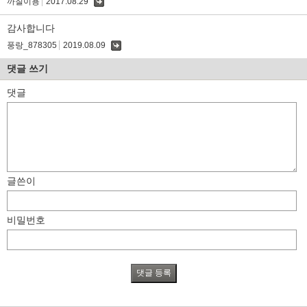
까칠이용
2017.08.29
댓
글
감사합니다
풍랑_878305
2019.08.09
댓
글
댓글 쓰기
댓글
글쓴이
비밀번호