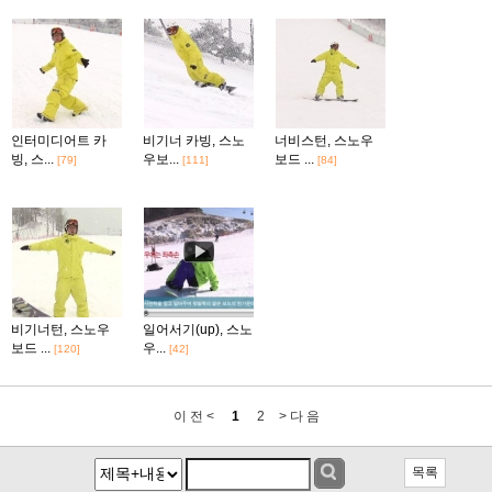
인터미디어트 카
비기너 카빙, 스노
너비스턴, 스노우
빙, 스...
우보...
보드 ...
[79]
[111]
[84]
비기너턴, 스노우
일어서기(up), 스노
보드 ...
우...
[120]
[42]
이 전 <
1
2
> 다 음
목록