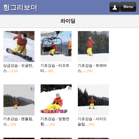
헝그리보더
Menu
라이딩
상급강습 - 모글턴,
기초강습 - 리프트
기초강습 - 트래버
스...
타...
스, ...
[124]
[89]
[56]
기초강습 - 팬듈럼,
기초강습 - 방향전
기초강습 - 사이드
스...
환, ...
슬립...
[50]
[35]
[44]