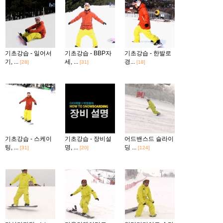
기초강습 - 일어서
기초강습 - BBP자
기초강습 - 한발로
기, ...
세, ...
경...
[28]
[31]
[18]
기초강습 - 스케이
기초강습 - 장비설
어드밴스드 슬라이
팅, ...
명, ...
딩 ...
[31]
[20]
[124]