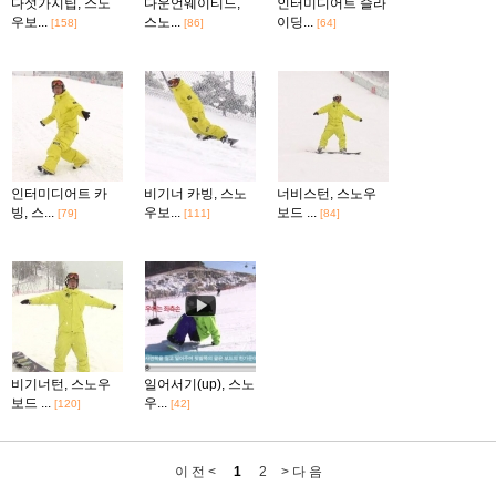
다섯가지팁, 스노
다운언웨이티드,
인터미디어트 슬라
우보...
스노...
이딩...
[158]
[86]
[64]
인터미디어트 카
비기너 카빙, 스노
너비스턴, 스노우
빙, 스...
우보...
보드 ...
[79]
[111]
[84]
비기너턴, 스노우
일어서기(up), 스노
보드 ...
우...
[120]
[42]
이 전 <
1
2
> 다 음