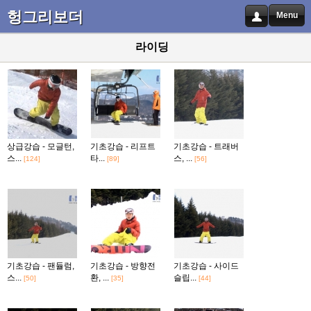
헝그리보더
Menu
라이딩
상급강습 - 모글턴,
기초강습 - 리프트
기초강습 - 트래버
스...
타...
스, ...
[124]
[89]
[56]
기초강습 - 팬듈럼,
기초강습 - 방향전
기초강습 - 사이드
스...
환, ...
슬립...
[50]
[35]
[44]