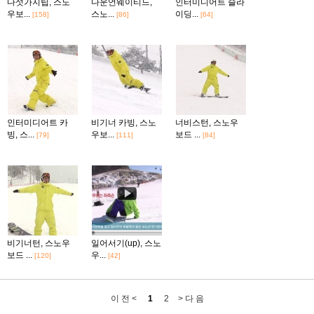
다섯가지팁, 스노
다운언웨이티드,
인터미디어트 슬라
우보...
스노...
이딩...
[158]
[86]
[64]
인터미디어트 카
비기너 카빙, 스노
너비스턴, 스노우
빙, 스...
우보...
보드 ...
[79]
[111]
[84]
비기너턴, 스노우
일어서기(up), 스노
보드 ...
우...
[120]
[42]
이 전 <
1
2
> 다 음