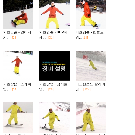
기초강습 - 일어서
기초강습 - BBP자
기초강습 - 한발로
기, ...
세, ...
경...
[28]
[31]
[18]
기초강습 - 스케이
기초강습 - 장비설
어드밴스드 슬라이
팅, ...
명, ...
딩 ...
[31]
[20]
[124]