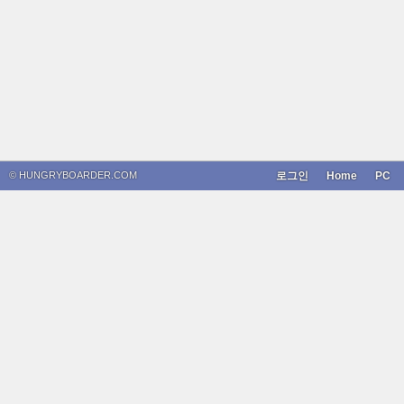
© HUNGRYBOARDER.COM
로그인
Home
PC