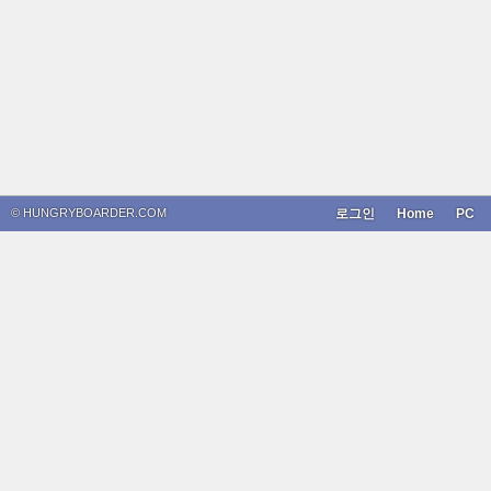
© HUNGRYBOARDER.COM
로그인
Home
PC