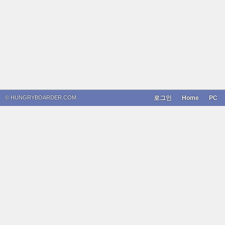
© HUNGRYBOARDER.COM
로그인
Home
PC