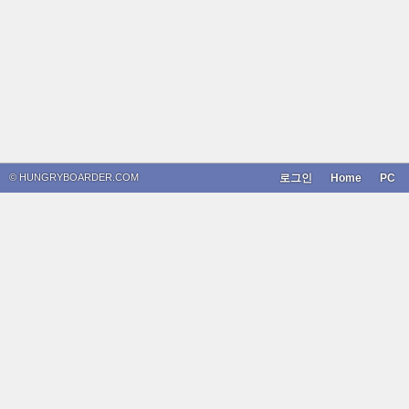
© HUNGRYBOARDER.COM
로그인
Home
PC